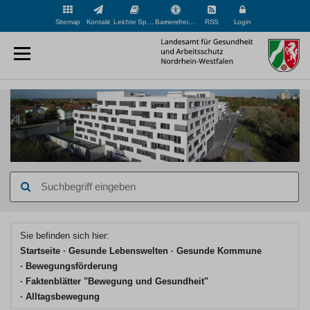
Sitemap
Kontakt
Leichte Sprache
Barrierefreiheit
RSS
Login
Suchbegriff
eingeben
Hauptinhaltsbereich
Sie befinden sich hier:
Startseite
Gesunde Lebenswelten
Gesunde Kommune
Bewegungsförderung
Faktenblätter "Bewegung und Gesundheit"
Alltagsbewegung