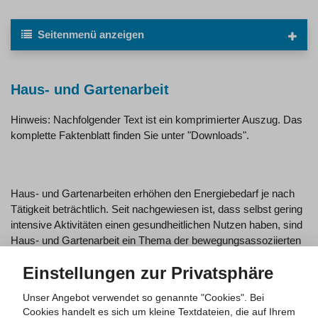
Seitenmenü
anzeigen
Haus- und Gartenarbeit
Hinweis: Nachfolgender Text ist ein komprimierter Auszug. Das
komplette Faktenblatt finden Sie unter "Downloads".
Haus- und Gartenarbeiten erhöhen den Energiebedarf je nach
Tätigkeit beträchtlich. Seit nachgewiesen ist, dass selbst gering
intensive Aktivitäten einen gesundheitlichen Nutzen haben, sind
Haus- und Gartenarbeit ein Thema der bewegungsassoziierten
Präventionsforschung. Lebensstilaktivitäten, so der häufig dafür
Einstellungen zur Privatsphäre
verwendete Oberbegriff, wirken auf die kardiale Gesundheit und
sie reduzieren das Risiko, vorzeitig zu versterben. Haus- und
Unser Angebot verwendet so genannte "Cookies". Bei
Gartenarbeit sind gute Gelegenheiten, das wöchentliche
Cookies handelt es sich um kleine Textdateien, die auf Ihrem