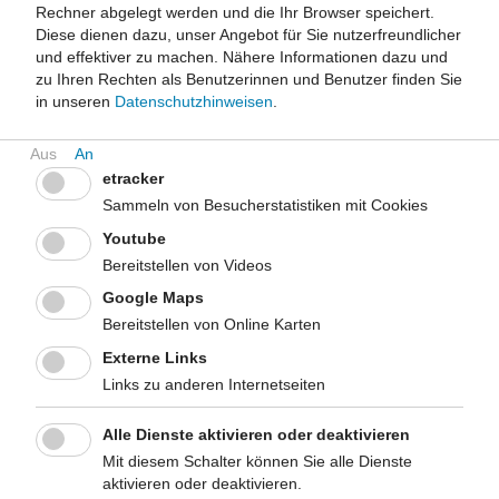
Gesamtvolumen der Aktivität zu steigern.
Rechner abgelegt werden und die Ihr Browser speichert.
Diese dienen dazu, unser Angebot für Sie nutzerfreundlicher
Fazit
und effektiver zu machen.
Nähere Informationen dazu und
Arbeiten in Haus und Garten bieten eine stetig verfügbare,
zu Ihren Rechten als Benutzerinnen und Benutzer finden Sie
niederschwellige Gelegenheit, das Aktivitätsvolumen zu
in unseren
Datenschutzhinweisen
.
steigern. Wenn auch nicht jede Haus- oder Gartenarbeit zum
Schwitzen führt oder die Atemfrequenz deutlich erhöht, so ist sie
aber dennoch nicht zu vernachlässigen. Haus- und Gartenarbeit
etracker
können aber auch sehr anstrengend sein und so die
Sammeln von Besucherstatistiken mit Cookies
Energiebilanz gleich auf einmal um mehrere hundert Kilokalorien
steigern. Auf die Wirkungsmechanismen kann nur mit
Youtube
Plausibilitätsannahmen geschlossen werden, weil es bislang nur
Bereitstellen von Videos
sehr wenige Studien gibt.
Google Maps
Bereitstellen von Online Karten
Empfehlung
Personen sollen motiviert werden, jede Gelegenheit in Haus und
Externe Links
Garten zu nutzen, um langandauerndes Sitzen zu vermeiden,
Links zu anderen Internetseiten
es zu unterbrechen und in der Summe der meist kurzen
Belastungseinheiten, die für Haushaltsaktivitäten typisch sind,
Alle Dienste aktivieren oder deaktivieren
zum Gesamtvolumen an körperlicher Aktivität beizutragen.
Mit diesem Schalter können Sie alle Dienste
aktivieren oder deaktivieren.