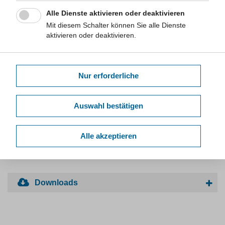
Treppennutzung aufmerksam und veranlassen dazu, die Treppe
einer Mobilitätshilfe vorzuziehen.
Alle Dienste aktivieren oder deaktivieren
Mit diesem Schalter können Sie alle Dienste
Weiterführende Links zum Thema
aktivieren oder deaktivieren.
Walking: Your steps to health
Artikel zu den gesundheitlichen Auswirkungen des Gehens
(englischsprachig)
Nur erforderliche
Auswahl bestätigen
Alle akzeptieren
zurück zu den Faktenblättern der Kategorie Alltagsbewegung
Downloads