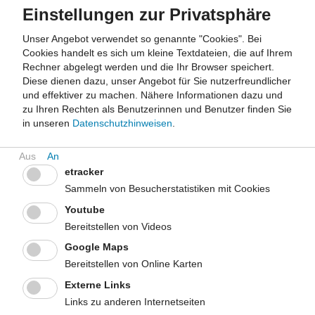
Gebäude angesiedelt, nicht selten sind sie schlecht beleuchtet
Einstellungen zur Privatsphäre
und verdreckt. Das motiviert nicht zur Nutzung. Für die
Treppennutzung trotz der baulichen Situation spricht der
Unser Angebot verwendet so genannte "Cookies". Bei
konsistente Nachweis risikomindernder, gesundheitlicher
Cookies handelt es sich um kleine Textdateien, die auf Ihrem
Effekte.
Rechner abgelegt werden und die Ihr Browser speichert.
Diese dienen dazu, unser Angebot für Sie nutzerfreundlicher
Fazit
und effektiver zu machen.
Nähere Informationen dazu und
Treppen sind allgegenwärtig. Sie bieten eine ideale, weil
zu Ihren Rechten als Benutzerinnen und Benutzer finden Sie
hochintensive Möglichkeit, das wöchentliche Volumen an
in unseren
Datenschutzhinweisen
.
körperlicher Aktivität mit zeitlich kurzen Einheiten zu steigern.
Der Energiebedarf des Treppensteigens ist dreimal höher als
der Gang in der Ebene und gut achtmal höher als das Stehen im
etracker
Fahrstuhl oder auf der Rolltreppe.
Sammeln von Besucherstatistiken mit Cookies
Empfehlung
Youtube
Gesundheitsförderinnen und -förderer sollten Personen
Bereitstellen von Videos
motivieren, Treppen zu nutzen, wo immer sie in ein höheres
Google Maps
Stockwerk gelangen wollen. Diese Empfehlung gründet sich auf
Bereitstellen von Online Karten
den konsistenten Nachweis gesundheitlicher Effekte des
Treppensteigens. Entscheidungshinweise, an Fahrstühlen oder
Externe Links
Rolltreppen angebracht, machen auf den Vorteil der
Links zu anderen Internetseiten