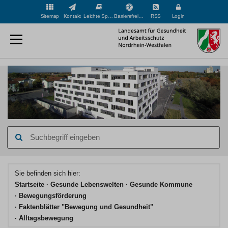
Sitemap
Kontakt
Leichte Sprache
Barrierefreiheit
RSS
Login
Suchbegriff
eingeben
Hauptinhaltsbereich
Sie befinden sich hier:
Startseite
Gesunde Lebenswelten
Gesunde Kommune
Bewegungsförderung
Faktenblätter "Bewegung und Gesundheit"
Alltagsbewegung