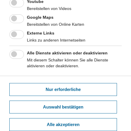
Youtube
praktischen Einsatz eine gute Vorbereitung dar.
Bereitstellen von Videos
Preisträgerflyer "Ehre die Pflege - Pflege das Ehrenamt,
Google Maps
Münster"
Bereitstellen von Online Karten
Projektträger:
Alexius/Josef Krankenhaus Neuss
Externe Links
Projekt:
Übergangsbegleitung gerontopsychiatrischer Patienten
Links zu anderen Internetseiten
nach Entlassung ohne nahe Bezugspersonen, Neuss
Das Projekt hilft die individuellen Bewältigungsressourcen von
Alle Dienste aktivieren oder deaktivieren
gerontopsychiatrischen Patientinnen und Patienten zu stärken.
Mit diesem Schalter können Sie alle Dienste
Nach der Entlassung aus dem Krankenhaus soll durch die
aktivieren oder deaktivieren.
Begleitung ein guter Übergang zurück in die häusliche
Umgebung gestaltet werden. Patientinnen und Patienten ohne
Bezugs- oder Begleitperson sollen mit Hilfe der Hausbesuche
bei einer möglichst autonomen Lebensführung unterstützt
Nur erforderliche
werden.
Preisträgerflyer "Übergangsbegleitung
Auswahl bestätigen
gerontopsychiatrischer Patienten nach Entlassung ohne nahe
Bezugspersonen, Neuss"
Alle akzeptieren
Projektträger:
St. Marien-Hospital Köln