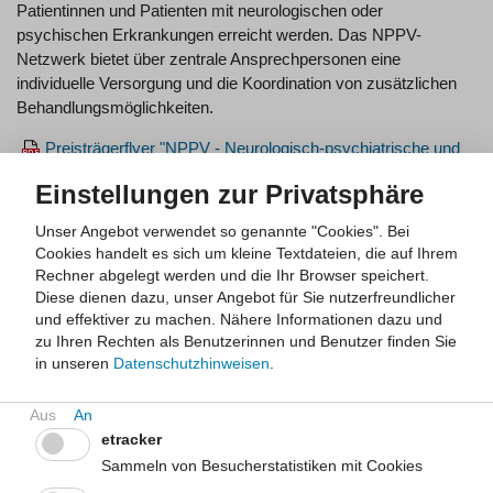
Patientinnen und Patienten mit neurologischen oder
psychischen Erkrankungen erreicht werden. Das NPPV-
Netzwerk bietet über zentrale Ansprechpersonen eine
individuelle Versorgung und die Koordination von zusätzlichen
Behandlungsmöglichkeiten.
Preisträgerflyer "NPPV - Neurologisch-psychiatrische und
psychotherapeutische Versorgung, Düsseldorf"
Einstellungen zur Privatsphäre
Projektträger:
Medizinischer Dienst der Krankenversicherung
Unser Angebot verwendet so genannte "Cookies". Bei
Westfalen-Lippe
Cookies handelt es sich um kleine Textdateien, die auf Ihrem
Projekt:
Ehre die Pflege - Pflege das Ehrenamt, Münster
Rechner abgelegt werden und die Ihr Browser speichert.
In dem Projekt des Medizinischen Dienstes der
Diese dienen dazu, unser Angebot für Sie nutzerfreundlicher
Krankenversicherung Westfalen-Lippe wurden Pflegepaten
und effektiver zu machen.
Nähere Informationen dazu und
gewonnen, welche ehrenamtlich pflegebedürftige Menschen in
zu Ihren Rechten als Benutzerinnen und Benutzer finden Sie
stationären Einrichtungen unterstützen. Gerade vor dem
in unseren
Datenschutzhinweisen
.
Hintergrund von begrenzten Fachkraftkapazitäten kann das
Einbeziehen von Pflegepaten eine unterstützende und
entlastende Rolle in der stationären Pflege darstellen. Durch die
etracker
komplexen Krankheitsbilder der zu pflegenden Menschen stellt
Sammeln von Besucherstatistiken mit Cookies
die qualifizierte Vorbereitung der Pflegepaten auf den