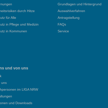
rnungen
Grundlagen und Hintergrund
itsrisiken durch Hitze
Auswahlverfahren
utz für Alle
Antragstellung
utz in Pflege und Medizin
FAQs
hutz in Kommunen
Service
ns und von uns
k
r uns
hpersonen im LfGA NRW
altungen
tionen und Downloads