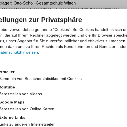
träger:
Otto-Scholl-Gesamtschule Witten
:
Meine Positive Gesundheit – Empowerment im Klassenzimmer
rojekts lehrt den Schülerinnen und Schülern der 6. Klasse ebenfalls 
ellungen zur Privatsphäre
Angebot zum gemeinsamen Austausch, der „gesunden Stunde am Mittag“
ale, Ressourcen und Risiken zu erkennen und zielgerichtet zu nutzen
ebot verwendet so genannte "Cookies". Bei Cookies handelt es sich u
en, die auf Ihrem Rechner abgelegt werden und die Ihr Browser speiche
träger:
Hochschule Bielefeld
zu, unser Angebot für Sie nutzerfreundlicher und effektiver zu machen.
:
Erklärvideos zur Stärkung der Gesundheitskompetenz für Mensche
onen dazu und zu Ihren Rechten als Benutzerinnen und Benutzer finden
m partizipativen Gestaltungsprozess wurden zielgruppengerechte Vi
atenschutzhinweisen
.
eitskompetenz und ausgewählten alltäglichen Symptomen entwickelt. 
lung wird Menschen mit geistiger Behinderung ermöglicht, relevante
m eigenen Gesundheitsverhalten umzusetzen.
etracker
Sammeln von Besucherstatistiken mit Cookies
seite des Projekts:
https://www.foerderges.hsbi.de/kompetenzvid
Youtube
träger:
Stadt Hamm
Bereitstellen von Videos
:
Lotsendienste in Kinderarztpraxen
Google Maps
eichung des Ziels, möglichst viele Kinder und Jugendliche vor Ort g
Bereitstellen von Online Karten
n zu lassen, wurden Lotsendienste in Zusammenarbeit mit Kinderarztpr
der Gesundheit von Kindern und Jugendlichen sowie zu Unterstützun
Externe Links
rmittelt werden.
Links zu anderen Internetseiten