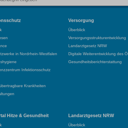
ionsschutz
Versorgung
k
Überblick
esen
Versorgungsstrukturentwicklung
ance
Landarztgesetz NRW
zwerke in Nordrhein-Westfalen
Digitale Weiterentwicklung des 
nshygiene
Gesundheitsberichterstattung
nzzentrum Infektionsschutz
übertragbare Krankheiten
altungen
rtal Hitze & Gesundheit
Landarztgesetz NRW
k
Überblick