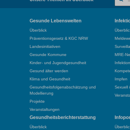
Gesunde Lebenswelten
Infekt
Überblick
Überblic
Präventionsgesetz & KGC NRW
Meldew
Landesinitiativen
Surveill
Gesunde Kommune
MRE-Net
Kinder- und Jugendgesundheit
Infektio
Gesund älter werden
Kompete
Klima und Gesundheit
Impfen
Gesundheitsfolgenabschätzung und
Sexuell 
Modellierung
Veranst
Projekte
Veranstaltungen
Gesundheitsberichterstattung
Infopo
Überblick
Überblic