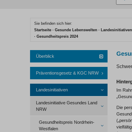
eingebe
Hauptinhaltsbereich
Sie befinden sich hier:
Startseite
Gesunde Lebenswelten
Landesinitiativen
Gesundheitspreis 2024
Gesun
Überblick
Schwer
Präventionsgesetz & KGC NRW
Hinter
Landesinitiativen
Im Rahm
„Gesund
Landesinitiative Gesundes Land
Die per
NRW
Gesundh
(„persö
Gesundheitspreis Nordrhein-
vielfält
Westfalen