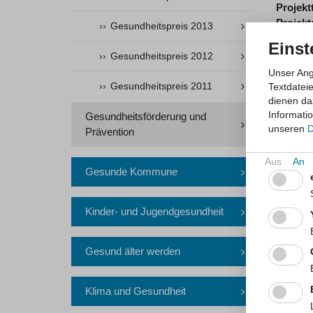
Projekt
Projekt
Gesundheitspreis 2013
Dieses P
Einst
festen 
Gesundheitspreis 2012
Potenzi
Unser Ang
Gesundheitspreis 2011
Textdatei
Projekt
dienen da
Projekt
Informati
Gesundheitsförderung und
In eine
unseren
D
Prävention
Gesundh
Darstel
Gesunde Kommune
diese i
Internet
Kinder- und Jugendgesundheit
Projekt
Projekt
Gesund älter werden
Zur Err
teilhabe
Themen 
Klima und Gesundheit
weiterve