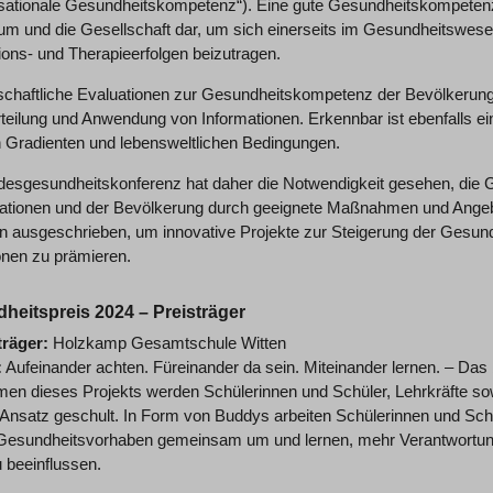
isationale Gesundheitskompetenz“). Eine gute Gesundheitskompetenz s
um und die Gesellschaft dar, um sich einerseits im Gesundheitswesen
ions- und Therapieerfolgen beizutragen.
chaftliche Evaluationen zur Gesundheitskompetenz der Bevölkerung z
rteilung und Anwendung von Informationen. Erkennbar ist ebenfalls 
n Gradienten und lebensweltlichen Bedingungen.
desgesundheitskonferenz hat daher die Notwendigkeit gesehen, die
ationen und der Bevölkerung durch geeignete Maßnahmen und Angebo
in ausgeschrieben, um innovative Projekte zur Steigerung der Gesund
ionen zu prämieren.
heitspreis 2024 – Preisträger
träger:
Holzkamp Gesamtschule Witten
:
Aufeinander achten. Füreinander da sein. Miteinander lernen. – Das
en dieses Projekts werden Schülerinnen und Schüler, Lehrkräfte sowi
-Ansatz geschult. In Form von Buddys arbeiten Schülerinnen und Sc
Gesundheitsvorhaben gemeinsam um und lernen, mehr Verantwortung
 beeinflussen.