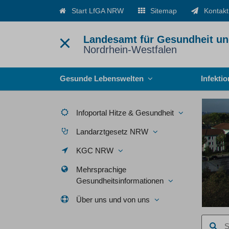
Start LfGA NRW
Sitemap
Kontakt
Landesamt für Gesundheit un
Nordrhein-Westfalen
Menü
Gesunde Lebenswelten
Infekti
Infoportal Hitze & Gesundheit
Landarztgesetz NRW
KGC NRW
Mehrsprachige
Gesundheitsinformationen
Über uns und von uns
Suchbegr