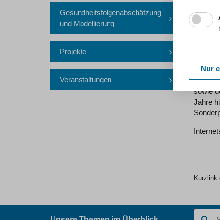
Internet
Gesundheitsfolgenabschätzung
kindera
und Modellierung
Sonder
Projekte
Projekt
Nur e
Projekt
Veranstaltungen
Das Pro
sowie d
Jahre hi
Sonderp
Internet
Kurzlink 
Suchbegr
Unsere Themen im Überblick