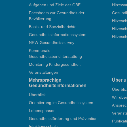
Aufgaben und Ziele der GBE
Hitzewa
Factsheets zur Gesundheit der
Gesundhe
Bevölkerung
Hitzesch
Basis- und Spezialberichte
Hitzesch
Gesundheitsinformationssystem
Hitzesc
NRW-Gesundheitssurvey
Kommunale
Gesundheitsberichterstattung
Monitoring Kindergesundheit
Veranstaltungen
Mehrsprachige
Über u
Gesundheitsinformationen
Überblic
Überblick
Wir übe
Orientierung im Gesundheitssystem
Ansprec
Lebensphasen
Veranst
Gesundheitsförderung und Prävention
Publika
Infektionsschutz