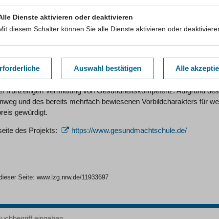
seite des Projekts:
https://www.hamm.de/praeventive-jugendhilfe/k
Alle Dienste aktivieren oder deaktivieren
rztpraxen
Mit diesem Schalter können Sie alle Dienste aktivieren oder deaktiviere
preis
träger:
Ärztekammer Nordrhein und AOK Rheinland/Hamburg
rforderliche
Auswahl bestätigen
Alle akzepti
:
Gesund macht Schule. Ein Programm zur Prävention und Gesundhei
jekt unterstützt Grundschulen auf vielfältige Weise bei der Umsetzu
er frühzeitigen Vermittlung von Gesundheitskompetenz. Aufgrund des
nweg und des bereits mehrfach bewiesenen Vorbildcharakters für weit
reis gewürdigt.
seite des Projekts:
https://www.gesundmachtschule.de/
dieser Seite:
www.lzg.nrw.de/11933697
iff