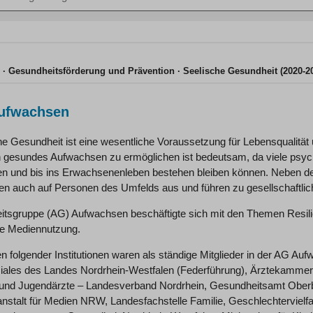
n
Gesundheitsförderung und Prävention
Seelische Gesundheit (2020-2
ufwachsen
e Gesundheit ist eine wesentliche Voraussetzung für Lebensqualität 
h gesundes Aufwachsen zu ermöglichen ist bedeutsam, da viele psych
en und bis ins Erwachsenenleben bestehen bleiben können. Neben der
en auch auf Personen des Umfelds aus und führen zu gesellschaftlic
eitsgruppe (AG) Aufwachsen beschäftigte sich mit den Themen Resili
 Mediennutzung.
 folgender Institutionen waren als ständige Mitglieder in der AG Auf
iales des Landes Nordrhein-Westfalen (Federführung), Ärztekammer 
 und Jugendärzte – Landesverband Nordrhein, Gesundheitsamt Ober
nstalt für Medien NRW, Landesfachstelle Familie, Geschlechtervie