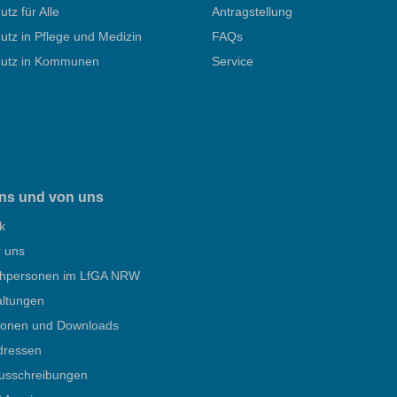
utz für Alle
Antragstellung
utz in Pflege und Medizin
FAQs
hutz in Kommunen
Service
ns und von uns
k
r uns
hpersonen im LfGA NRW
altungen
tionen und Downloads
dressen
ausschreibungen