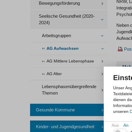
NRW, La
Bewegungsförderung
Integra
Psychot
Seelische Gesundheit (2020-
2024)
Neben d
Jugendl
Arbeitsgruppen
Aufwach
AG Aufwachsen
Pos
AG Mittlere Lebensphase
Meh
AG Alter
Einst
Land
Lebensphasenübergreifende
Unser Ang
Themen
Textdatei
Elt
dienen da
Informati
Gesunde Kommune
Mac
unseren
D
Fra
Kinder- und Jugendgesundheit