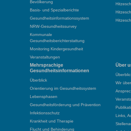
Bevölkerung
Hitzesch
Basis- und Spezialberichte
Hitzesch
Gesundheitsinformationssystem
Hitzesc
NRW-Gesundheitssurvey
Kommunale
Gesundheitsberichterstattung
Monitoring Kindergesundheit
Veranstaltungen
Mehrsprachige
Über u
Gesundheitsinformationen
Überblic
Überblick
Wir übe
Orientierung im Gesundheitssystem
Ansprec
Lebensphasen
Veranst
Gesundheitsförderung und Prävention
Publika
Infektionsschutz
Links, A
Krankheit und Therapie
Stellen
Flucht und Behinderung