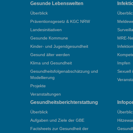
Gesunde Lebenswelten
Infekt
Überblick
Überblic
Präventionsgesetz & KGC NRW
Meldew
Landesinitiativen
Surveill
Gesunde Kommune
MRE-Net
Kinder- und Jugendgesundheit
Infektio
Gesund älter werden
Kompete
Klima und Gesundheit
Impfen
Gesundheitsfolgenabschätzung und
Sexuell 
Modellierung
Veranst
Projekte
Veranstaltungen
Gesundheitsberichterstattung
Infopo
Überblick
Überblic
Aufgaben und Ziele der GBE
Hitzewa
Factsheets zur Gesundheit der
Gesundhe