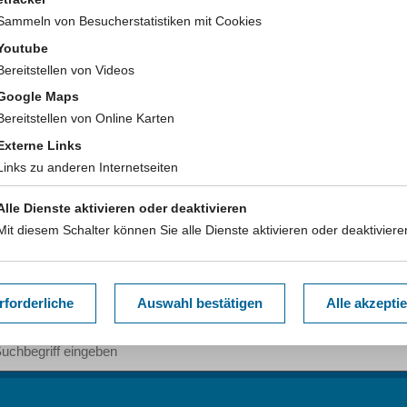
Sammeln von Besucherstatistiken mit Cookies
Ansprechpersonen & Kontakt
Youtube
Bereitstellen von Videos
Google Maps
dieser Seite:
www.lzg.nrw.de/11848496
Bereitstellen von Online Karten
Externe Links
Links zu anderen Internetseiten
Alle Dienste aktivieren oder deaktivieren
Mit diesem Schalter können Sie alle Dienste aktivieren oder deaktiviere
rforderliche
Auswahl bestätigen
Alle akzepti
iff