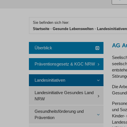
eingebe
Hauptinhaltsbereich
Sie befinden sich hier:
Startseite
Gesunde Lebenswelten
Landesinitiativen
AG A
Überblick
Seelisch
seelisc
Präventionsgesetz & KGC NRW
entsteh
Störung
Landesinitiativen
Die Arb
Landesinitiative Gesundes Land
Gesunde
NRW
Personen
und Soz
Gesundheitsförderung und
Kinder-
Prävention
Landesa