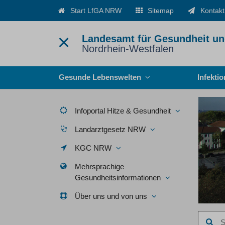
Start LfGA NRW
Sitemap
Kontakt
Landesamt für Gesundheit un
Nordrhein-Westfalen
Menü
Gesunde Lebenswelten
Infekti
Infoportal Hitze & Gesundheit
Landarztgesetz NRW
KGC NRW
Mehrsprachige
Gesundheitsinformationen
Über uns und von uns
Suchbegr