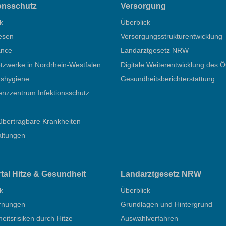
ionsschutz
Versorgung
k
Überblick
esen
Versorgungsstrukturentwicklung
ance
Landarztgesetz NRW
zwerke in Nordrhein-Westfalen
Digitale Weiterentwicklung des 
nshygiene
Gesundheitsberichterstattung
nzzentrum Infektionsschutz
übertragbare Krankheiten
altungen
rtal Hitze & Gesundheit
Landarztgesetz NRW
k
Überblick
rnungen
Grundlagen und Hintergrund
itsrisiken durch Hitze
Auswahlverfahren