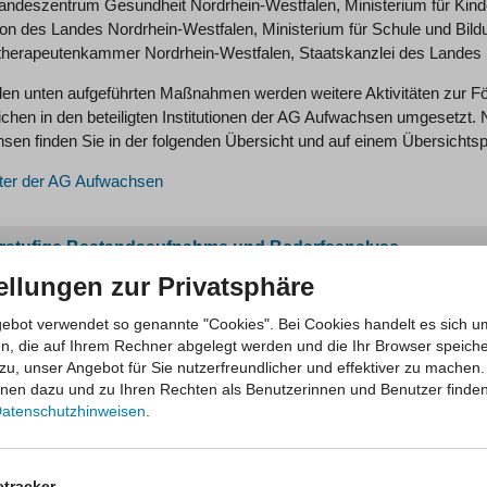
ndeszentrum Gesundheit Nordrhein-Westfalen, Ministerium für Kinder,
tion des Landes Nordrhein-Westfalen, Ministerium für Schule und Bil
herapeutenkammer Nordrhein-Westfalen, Staatskanzlei des Landes 
en unten aufgeführten Maßnahmen werden weitere Aktivitäten zur Fö
ichen in den beteiligten Institutionen der AG Aufwachsen umgesetz
sen finden Sie in der folgenden Übersicht und auf einem Übersichtsp
ter der AG Aufwachsen
rstufige Bestandsaufnahme und Bedarfsanalyse
ellungen zur Privatsphäre
esprogramm „KIPS Prävention NRW: Kinder psychisch kran
ebot verwendet so genannte "Cookies". Bei Cookies handelt es sich u
en, die auf Ihrem Rechner abgelegt werden und die Ihr Browser speiche
ern-Programm „Schatzsuche“
zu, unser Angebot für Sie nutzerfreundlicher und effektiver zu machen.
onen dazu und zu Ihren Rechten als Benutzerinnen und Benutzer finden
hbarkeitsstudie co*gesund
atenschutzhinweisen
.
ge des Monats zur gesunden Mediennutzung
etracker