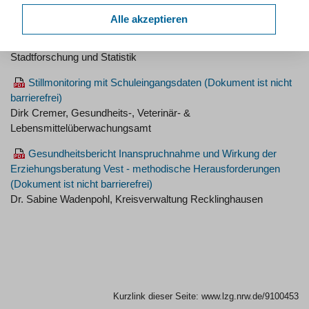
Sozialraumorientierte Gesundheitsförderung in der Stadt
Alle akzeptieren
Mülheim an der Ruhr
Volker Kersting und Dr. Damir Puac, Stadt Mülheim an der Ruhr,
Stadtforschung und Statistik
Stillmonitoring mit Schuleingangsdaten
Dirk Cremer, Gesundheits-, Veterinär- &
Lebensmittelüberwachungsamt
Gesundheitsbericht Inanspruchnahme und Wirkung der
Erziehungsberatung Vest - methodische Herausforderungen
Dr. Sabine Wadenpohl, Kreisverwaltung Recklinghausen
Kurzlink dieser Seite:
www.lzg.nrw.de/9100453