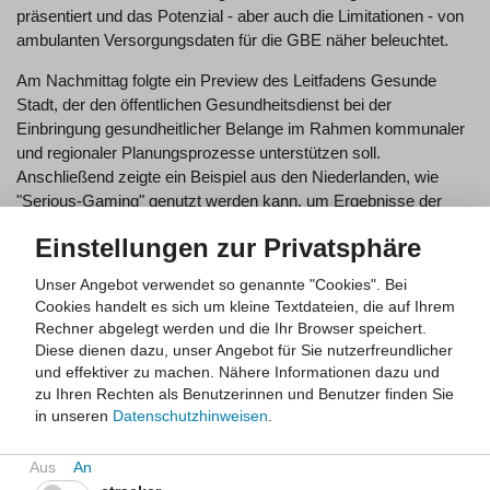
präsentiert und das Potenzial - aber auch die Limitationen - von
ambulanten Versorgungsdaten für die GBE näher beleuchtet.
Am Nachmittag folgte ein Preview des Leitfadens Gesunde
Stadt, der den öffentlichen Gesundheitsdienst bei der
Einbringung gesundheitlicher Belange im Rahmen kommunaler
und regionaler Planungsprozesse unterstützen soll.
Anschließend zeigte ein Beispiel aus den Niederlanden, wie
"Serious-Gaming" genutzt werden kann, um Ergebnisse der
GBE zu vermitteln und ressortübergreifende Planungen auf
Einstellungen zur Privatsphäre
lokaler Ebene zu unterstützen.
Unser Angebot verwendet so genannte "Cookies". Bei
Zum Abschluss der Tagung stand die Praxis der kommunalen
Cookies handelt es sich um kleine Textdateien, die auf Ihrem
GBE im Vordergrund: Im Rahmen von Kurzpräsentationen
Rechner abgelegt werden und die Ihr Browser speichert.
wurden aktuelle GBE-Projekte der Kreise und kreisfreien Städte
Diese dienen dazu, unser Angebot für Sie nutzerfreundlicher
in Nordrhein-Westfalen dargeboten.
und effektiver zu machen.
Nähere Informationen dazu und
zu Ihren Rechten als Benutzerinnen und Benutzer finden Sie
Programm der Fachtagung
in unseren
Datenschutzhinweisen
.
Kommunale Gesundheitsberichterstattung in Nordrhein-
Westfalen. Wie geht gute GBE? Daten. Methoden. Praxis.