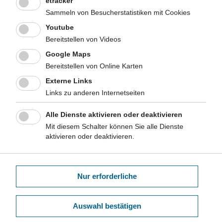
etracker
Sammeln von Besucherstatistiken mit Cookies
Präsentationen
Youtube
Gute kartographische Praxis im Gesundheitswesen
Bereitstellen von Videos
Google Maps
Dr. Holger Scharlach, Niedersächsisches
Bereitstellen von Online Karten
Landesgesundheitsamt
Externe Links
Sekundärdaten aus der ambulanten Versorgung in der GBE
Links zu anderen Internetseiten
Miguel Tamayo, Kassenärztliche Vereinigung Nordrhein
Alle Dienste aktivieren oder deaktivieren
Mit diesem Schalter können Sie alle Dienste
Der Leitfaden Gesunde Stadt - Eine Unterstützungsleistung
aktivieren oder deaktivieren.
des LZG zur Mitwirkung an Planungen
Dr. Thomas Claßen, Landeszentrum Gesundheit Nordrhein-
Westfalen (LZG.NRW)
Nur erforderliche
VTV In2Action - the game
Dr. Frank den Hertog, National Institute for Public Health and the
Auswahl bestätigen
Environment (RIVM), Niederlande