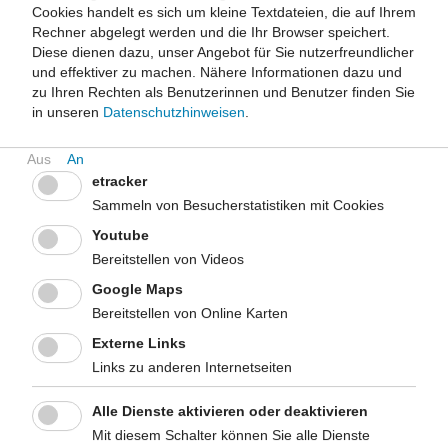
Cookies handelt es sich um kleine Textdateien, die auf Ihrem
dem Auto und sogar dem öffentlichen Person-Nahverkehr.
Rechner abgelegt werden und die Ihr Browser speichert.
Fazit
Diese dienen dazu, unser Angebot für Sie nutzerfreundlicher
und effektiver zu machen.
Nähere Informationen dazu und
Radfahren ist eine gesundheitsförderliche Aktivität, die auch
zu Ihren Rechten als Benutzerinnen und Benutzer finden Sie
durch Schadstoff- und Unfallrisiken nicht in das Gegenteil
in unseren
Datenschutzhinweisen
.
verkehrt wird. Vor allem für Berufspendlerinnen und -pendler,
von denen die meisten bis zu 10 km zurücklegen, ist das
Fahrrad ein ökonomisches Transportmittel mit gesundheitlichem
etracker
Nutzen. Ältere Personen profitieren besonders stark vom
Sammeln von Besucherstatistiken mit Cookies
Radfahren (auch mit elektronischer Unterstützung) und können
dadurch die Mobilität im Alter lange aufrechterhalten.
Youtube
Bereitstellen von Videos
Empfehlung
Erwachsenen und vor allem älteren Personen sollte empfohlen
Google Maps
werden, kurze Strecken zu Fuß oder mit dem Rad zurück zu
Bereitstellen von Online Karten
legen. Bei einem wöchentlichen Umfang von drei Stunden
Externe Links
Radfahren in einer moderaten Geschwindigkeit von bis zu 15
Links zu anderen Internetseiten
km/h sind Erkrankungsrisiken bereits substanziell gemindert.
Bei Schalträdern sollte die Trittfrequenz im Vordergrund stehen,
Alle Dienste aktivieren oder deaktivieren
nicht dagegen der Widerstand: Niedriger Gang und hohe
Mit diesem Schalter können Sie alle Dienste
Trittfrequenz.