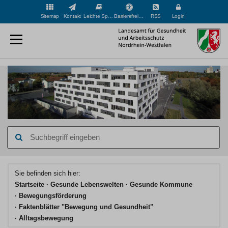
Sitemap
Kontakt
Leichte Sprache
Barrierefreiheit
RSS
Login
Suchbegriff
eingeben
Hauptinhaltsbereich
Sie befinden sich hier:
Startseite
Gesunde Lebenswelten
Gesunde Kommune
Bewegungsförderung
Faktenblätter "Bewegung und Gesundheit"
Alltagsbewegung