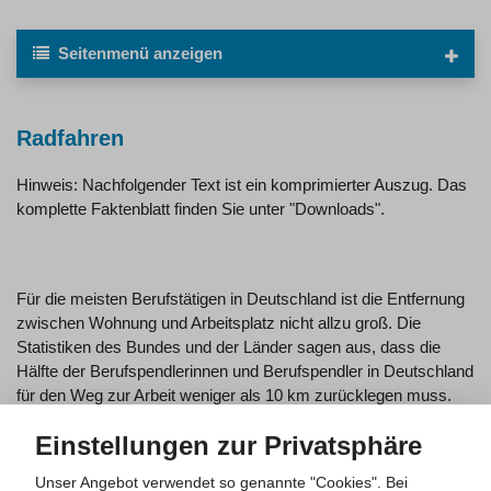
Seitenmenü
anzeigen
Radfahren
Hinweis: Nachfolgender Text ist ein komprimierter Auszug. Das
komplette Faktenblatt finden Sie unter "Downloads".
Für die meisten Berufstätigen in Deutschland ist die Entfernung
zwischen Wohnung und Arbeitsplatz nicht allzu groß. Die
Statistiken des Bundes und der Länder sagen aus, dass die
Hälfte der Berufspendlerinnen und Berufspendler in Deutschland
für den Weg zur Arbeit weniger als 10 km zurücklegen muss.
Die Verkehrssituation vieler Innenstadtreviere in deutschen
Einstellungen zur Privatsphäre
Städten legt es nahe, dass kurze Wege zwischen 5 km und 10
Unser Angebot verwendet so genannte "Cookies". Bei
km schneller mit dem Fahrrad zurückgelegt werden, als mit