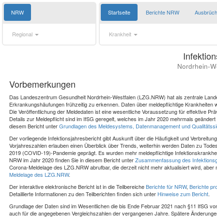
NRW
Startseite
Berichte NRW
Ausbrüc
Regional
Krankheit
Infektio
Nordrhein-We
Vorbemerkungen
Das Landeszentrum Gesundheit Nordrhein-Westfalen (LZG.NRW) hat als zentrale Landes
Erkrankungshäufungen frühzeitig zu erkennen. Daten über meldepflichtige Krankheiten we
Die Veröffentlichung der Meldedaten ist eine wesentliche Voraussetzung für effektive
Details zur Meldepflicht sind im IfSG geregelt, welches im Jahr 2020 mehrmals geänder
diesem Bericht unter
Grundlagen des Meldesystems, Datenmanagement und Qualitätss
Der vorliegende Infektionsjahresbericht gibt Auskunft über die Häufigkeit und Verbreitun
Vorjahreszahlen erlauben einen Überblick über Trends, weiterhin werden Daten zu Todes
2019 (COVID-19)-Pandemie geprägt. Es wurden mehr meldepflichtige Infektionskrankheit
NRW im Jahr 2020 finden Sie in diesem Bericht unter
Zusammenfassung des Infektions
Corona-Meldelage des LZG.NRW abrufbar, die derzeit nicht mehr aktualisiert wird, aber 
Meldelage des LZG.NRW
.
Der interaktive elektronische Bericht ist in die Teilbereiche
Berichte für NRW
,
Berichte pr
Detaillierte Informationen zu den Teilberichten finden sich unter
Hinweise zum Bericht
.
Grundlage der Daten sind im Wesentlichen die bis Ende Februar 2021 nach §11 IfSG vo
auch für die angegebenen Vergleichszahlen der vergangenen Jahre. Spätere Änderungen