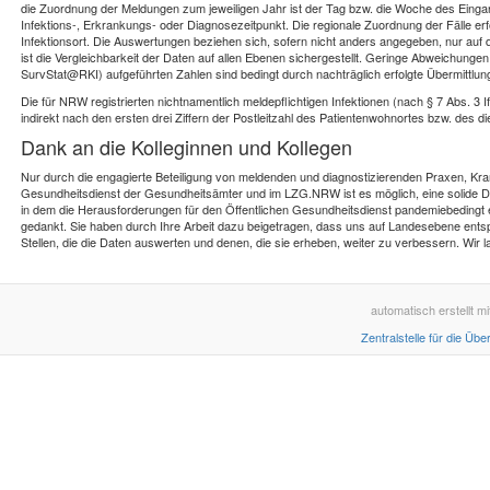
die Zuordnung der Meldungen zum jeweiligen Jahr ist der Tag bzw. die Woche des Einga
Infektions-, Erkrankungs- oder Diagnosezeitpunkt. Die regionale Zuordnung der Fälle e
Infektionsort. Die Auswertungen beziehen sich, sofern nicht anders angegeben, nur auf die
ist die Vergleichbarkeit der Daten auf allen Ebenen sichergestellt. Geringe Abweichunge
SurvStat@RKI) aufgeführten Zahlen sind bedingt durch nachträglich erfolgte Übermittlu
Die für NRW registrierten nichtnamentlich meldepflichtigen Infektionen (nach § 7 Abs. 3 If
indirekt nach den ersten drei Ziffern der Postleitzahl des Patientenwohnortes bzw. des
Dank an die Kolleginnen und Kollegen
Nur durch die engagierte Beteiligung von meldenden und diagnostizierenden Praxen, Kr
Gesundheitsdienst der Gesundheitsämter und im LZG.NRW ist es möglich, eine solide Dat
in dem die Herausforderungen für den Öffentlichen Gesundheitsdienst pandemiebedingt en
gedankt. Sie haben durch Ihre Arbeit dazu beigetragen, dass uns auf Landesebene entsp
Stellen, die die Daten auswerten und denen, die sie erheben, weiter zu verbessern. Wir l
automatisch erstellt 
Zentralstelle für die Ü