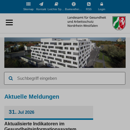
Sitemap
Kontakt
Leichte Sprache
Barrierefreiheit
RSS
Login
Suchbegriff
eingeben
Hauptinhaltsbereich
Aktuelle Meldungen
31.
Jul
2026
Aktualisierte Indikatoren im
Gesundheitsinformationssystem