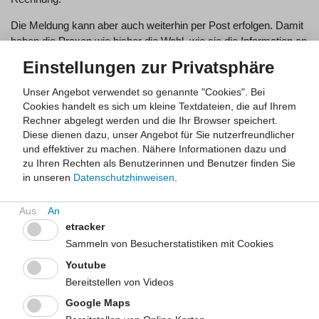
Die Meldung kann aber auch weiterhin per Post erfolgen. Damit
haben die Praxen wie bisher die Wahl, wie sie die Information an
das LfGA NRW übermitteln.
Einstellungen zur Privatsphäre
Der neue digitale Meldeweg ist in Zusammenarbeit mit den
Unser Angebot verwendet so genannte "Cookies". Bei
Kassenärztlichen Vereinigungen und den Vertreterinnen und
Cookies handelt es sich um kleine Textdateien, die auf Ihrem
Vertretern des Berufsverbands für Kinder und Jugendmedizin
Rechner abgelegt werden und die Ihr Browser speichert.
(BVKJ) e. V. in Nordrhein-Westfalen realisiert worden.
Diese dienen dazu, unser Angebot für Sie nutzerfreundlicher
und effektiver zu machen.
Nähere Informationen dazu und
Hintergrund: Im LfGA NRW erfasst die Zentrale Stelle Gesunde
zu Ihren Rechten als Benutzerinnen und Benutzer finden Sie
Kindheit (ZSGK) alle durchgeführten
in unseren
Datenschutzhinweisen
.
Früherkennungsuntersuchungen für Kinder zwischen sechs
Monaten und fünfeinhalb Jahren (U5 bis U9) in Nordrhein-
Westfalen. Diese sind zwar freiwillig, bilden aber einen wichtigen
etracker
Baustein für das gesunde Aufwachsen von Kindern. Werden
Sammeln von Besucherstatistiken mit Cookies
Untersuchungsangebote nicht wahrgenommen, versendet das
Youtube
LfGA NRW Erinnerungsschreiben an die
Erziehungsberechtigten, in denen auf die Bedeutung der U-
Bereitstellen von Videos
Untersuchungen hingewiesen wird. Seit Einführung des
Google Maps
Erinnerungsverfahrens 2008 auf Grundlage einer gesetzlichen