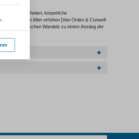
ronische Krankheiten, körperliche
 Suizidrisiko im Alter erhöhen [Van Orden & Conwell
n.
ge des demografischen Wandels zu einem Anstieg der
eren