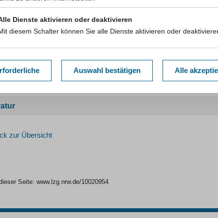
rungsanteil dieser Gruppe nur bei 18 % bzw. 23 % lag.
Alle Dienste aktivieren oder deaktivieren
m wenn bereits eine psychische Beeinträchtigung vorliegt, können ch
nseinschränkungen, chronische Schmerzen oder soziale Isolation das
Mit diesem Schalter können Sie alle Dienste aktivieren oder deaktiviere
a das Suizidrisiko mit dem Alter deutlich ansteigt, könnte es im Zu
an Suizidfällen kommen.
rforderliche
Auswahl bestätigen
Alle akzepti
nquellen und Datenhalter
ratur
ck zur Übersicht
dieser Seite:
www.lzg.nrw.de/10020954
iff