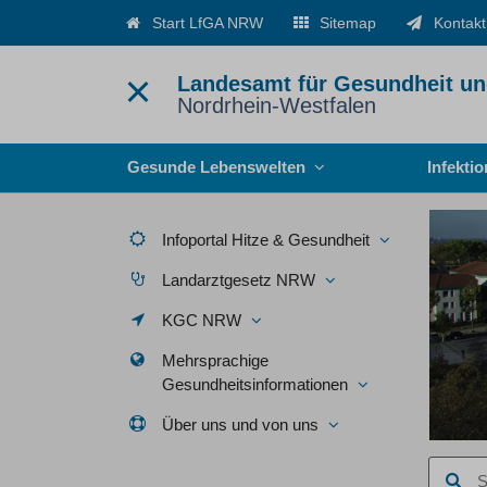
Start LfGA NRW
Sitemap
Kontakt
Landesamt für Gesundheit un
Nordrhein-Westfalen
Menü
Gesunde Lebenswelten
Infekti
Infoportal Hitze & Gesundheit
Landarztgesetz NRW
KGC NRW
Mehrsprachige
Gesundheitsinformationen
Über uns und von uns
Suchbegr