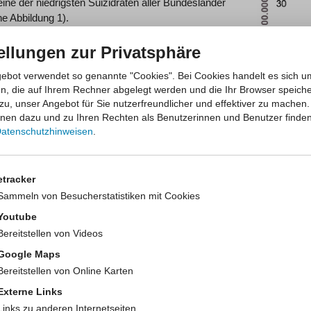
ine der niedrigsten Suizidraten aller Bundesländer
he Abbildung 1).
ndheitsindikator 3.88: Gestorbene infolge
ellungen zur Privatsphäre
icher Selbstbeschädigung (Suizidsterbefälle) nach
nd Geschlecht, NRW
ebot verwendet so genannte "Cookies". Bei Cookies handelt es sich u
en, die auf Ihrem Rechner abgelegt werden und die Ihr Browser speiche
onale Verteilung der Suizidmortalität in Nordrhein-
zu, unser Angebot für Sie nutzerfreundlicher und effektiver zu machen.
en zeigt keine erkennbaren Verteilungsmuster und
onen dazu und zu Ihren Rechten als Benutzerinnen und Benutzer finden
 erheblich von Jahr zu Jahr.
atenschutzhinweisen
.
Abbildung 2: 
 sind in bestimmten Bevölkerungsgruppen relativ
Westfalen, 2
 besonders häufig. Bei unter 30-jährigen Männern
etracker
Selbsttötungen die zweithäufigste Todesursache nach Unfällen dar [RK
Sammeln von Besucherstatistiken mit Cookies
anke haben ein deutlich erhöhtes Suizidrisiko. Nach verschiedenen S
Youtube
pfer an einer Abhängigkeitserkrankung. Weitere psychische Erkrankun
Bereitstellen von Videos
zidrisiko erhöhen oder einen zusätzlichen Einflussfaktor neben Such
Google Maps
er Suizide auf eine Depression zurück [RKI 2006].
Bereitstellen von Online Karten
g ist die hohe Suizidrate im Rentenalter, die sich vor allem bei Männe
Externe Links
nner und 37 % aller Frauen, die in Nordrhein-Westfalen durch Suizid 
Links zu anderen Internetseiten