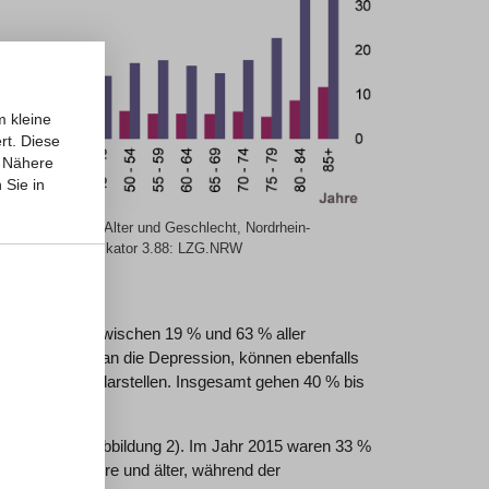
m kleine
rt. Diese
Nähere
 Sie in
Suizidrate, nach Alter und Geschlecht, Nordrhein-
015. IT.NRW, Indikator 3.88: LZG.NRW
I 2015].
tudien leiden zwischen 19 % und 63 % aller
gen, allen voran die Depression, können ebenfalls
terkrankungen darstellen. Insgesamt gehen 40 % bis
rn zeigt (siehe Abbildung 2). Im Jahr 2015 waren 33 %
starben, 65 Jahre und älter, während der