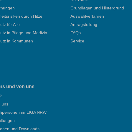
rnungen
Grundlagen und Hintergrund
itsrisiken durch Hitze
Auswahlverfahren
utz für Alle
Antragstellung
utz in Pflege und Medizin
FAQs
hutz in Kommunen
Service
ns und von uns
k
r uns
hpersonen im LfGA NRW
altungen
tionen und Downloads