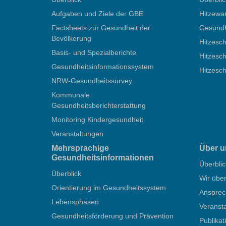
Aufgaben und Ziele der GBE
Hitzewa
Factsheets zur Gesundheit der
Gesundhe
Bevölkerung
Hitzesch
Basis- und Spezialberichte
Hitzesch
Gesundheitsinformationssystem
Hitzesc
NRW-Gesundheitssurvey
Kommunale
Gesundheitsberichterstattung
Monitoring Kindergesundheit
Veranstaltungen
Mehrsprachige
Über u
Gesundheitsinformationen
Überblic
Überblick
Wir übe
Orientierung im Gesundheitssystem
Ansprec
Lebensphasen
Veranst
Gesundheitsförderung und Prävention
Publika