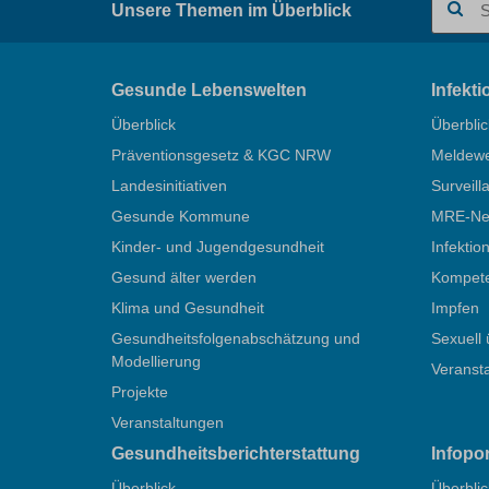
Unsere Themen im Überblick
Gesunde Lebenswelten
Infekt
Überblick
Überblic
Präventionsgesetz & KGC NRW
Meldew
Landesinitiativen
Surveill
Gesunde Kommune
MRE-Net
Kinder- und Jugendgesundheit
Infektio
Gesund älter werden
Kompete
Klima und Gesundheit
Impfen
Gesundheitsfolgenabschätzung und
Sexuell 
Modellierung
Veranst
Projekte
Veranstaltungen
Gesundheitsberichterstattung
Infopo
Überblick
Überblic