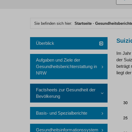
eingebe
Hauptinhaltsbereich
Sie befinden sich hier:
Startseite
Gesundheits­bericht
Suizi
Überblick
Im Jahr
der Suiz
Aufgaben und Ziele der
beträgt 
Gesundheitsberichterstattung in
liegt de
NRW
Factsheets zur Gesundheit der
Bevölkerung
Basis- und Spezialberichte
Gesundheitsinformationssystem