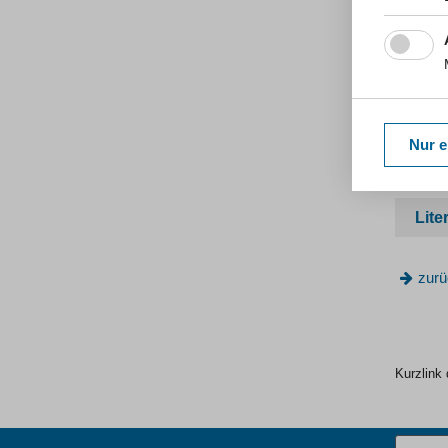
Bevölke
Vor alle
Funktio
2011]. D
Anzahl 
Nur e
Date
Lite
zurü
Kurzlink 
Suchbegr