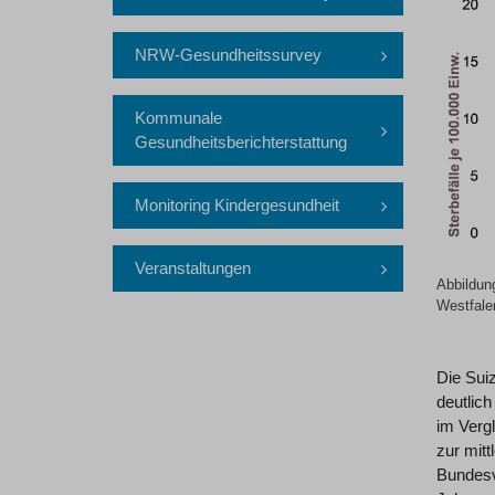
NRW-Gesundheitssurvey
Kommunale
Gesundheitsberichterstattung
Monitoring Kindergesundheit
Veranstaltungen
Abbildung
Westfale
Die Suiz
deutlich
im Vergl
zur mitt
Bundesve