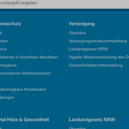
ionsschutz
Versorgung
k
Überblick
esen
Versorgungsstrukturentwicklung
ance
Landarztgesetz NRW
zwerke in Nordrhein-Westfalen
Digitale Weiterentwicklung des 
nshygiene
Gesundheitsberichterstattung
nzzentrum Infektionsschutz
übertragbare Krankheiten
altungen
rtal Hitze & Gesundheit
Landarztgesetz NRW
k
Überblick