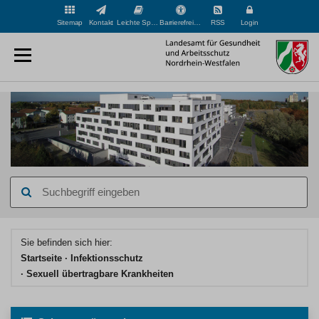
Sitemap
Kontakt
Leichte Sprache
Barrierefreiheit
RSS
Login
Suchbegriff
eingeben
Hauptinhaltsbereich
Sie befinden sich hier:
Startseite
Infektionsschutz
Sexuell übertragbare Krankheiten