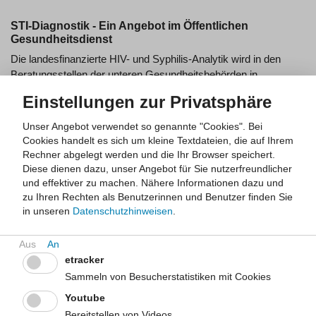
STI-Diagnostik - Ein Angebot im Öffentlichen
Gesundheitsdienst
Die landesfinanzierte HIV- und Syphilis-Analytik wird in den
Beratungsstellen der unteren Gesundheitsbehörden in
Nordrhein-Westfalen seit über 10 Jahren durchgeführt. Das für
Einstellungen zur Privatsphäre
die Analytik zuständige Labor wird durch ein
Ausschreibungsverfahren bestimmt.
Unser Angebot verwendet so genannte "Cookies". Bei
Cookies handelt es sich um kleine Textdateien, die auf Ihrem
Das LfGA NRW steht auch künftig beratend in diesem
Rechner abgelegt werden und die Ihr Browser speichert.
Themenbereich zur Verfügung.
Diese dienen dazu, unser Angebot für Sie nutzerfreundlicher
und effektiver zu machen.
Nähere Informationen dazu und
zu Ihren Rechten als Benutzerinnen und Benutzer finden Sie
Basisanforderungen zur STI-Versorgung in Nordrhein-
in unseren
Datenschutzhinweisen
.
Westfalen
STI sind Geschlechtskrankheiten. Das heißt die Ansteckung
erfolgt primär durch Geschlechtsverkehr (Vaginal-, Anal- und
etracker
Oralsex). Eine Übertragung kann allerdings auch, je nach STI,
Sammeln von Besucherstatistiken mit Cookies
über andere Wege erfolgen.
Youtube
Bereitstellen von Videos
Jeder Mensch, der sexuell aktiv ist, kann mit sexuell