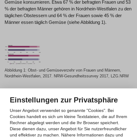
Gemüse konsumieren. Etwa 67 % der befragten Frauen und 53
% der befragten Männer gehören in Nordrhein-Westfalen zu den
täglichen Obstessern und 64 % der Frauen sowie 45 % der
Männer essen täglich Gemüse (siehe Abbildung 1).
Abbildung 1: Obst- und Gemüseverzehr von Frauen und Männern,
Nordrhein-Westfalen, 2017. NRW-Gesundheitssurvey 2017, LZG.NRW
Die empfohlenen Verzehrmengen werden bei beiden
Geschlechtern meistens nicht erreicht. Mindestens drei
Einstellungen zur Privatsphäre
Portionen Obst und Gemüse pro Tag, zu denen auch maximal
Unser Angebot verwendet so genannte "Cookies". Bei
ein Glas Obst- oder Gemüsesaft gezählt wird, verzehren 44 %
Cookies handelt es sich um kleine Textdateien, die auf Ihrem
der befragten Frauen und 27 % der befragten Männer. Drei bis
Rechner abgelegt werden und die Ihr Browser speichert.
fünf Portionen Obst und Gemüse pro Tag werden von 38 % der
Diese dienen dazu, unser Angebot für Sie nutzerfreundlicher
Frauen und 24 % der Männer konsumiert.
und effektiver zu machen.
Nähere Informationen dazu und