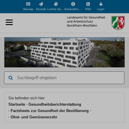
Sitemap
Kontakt
Leichte Sprache
Barrierefreiheit
RSS
Login
Suchbegriff
eingeben
Hauptinhaltsbereich
Sie befinden sich hier:
Startseite
Gesundheits­berichterstattung
Factsheets zur Gesundheit der Bevölkerung
Obst- und Gemüseverzehr