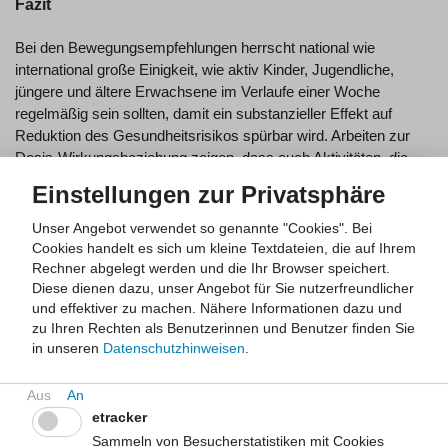
Fazit
Bei den Bewegungsempfehlungen herrscht national wie
international große Einigkeit, wie aktiv Kinder, Jugendliche,
jüngere und ältere Erwachsene im Verlaufe einer Woche
regelmäßig sein sollten, damit ein substanzieller Effekt auf
Reduktion des Gesundheitsrisikos spürbar wird. Arbeiten zur
Dosis-Wirkungsbeziehung zeigen, dass auch Aktivitäten, die
eine Person in ihren Alltag bei vielen Gelegenheiten integriert
Einstellungen zur Privatsphäre
und die meist nur eine geringe Intensität haben (sogenannte Non
Exercise Activity Thermogenesis) risikomindernd wirken.
Unser Angebot verwendet so genannte "Cookies". Bei
Cookies handelt es sich um kleine Textdateien, die auf Ihrem
Rechner abgelegt werden und die Ihr Browser speichert.
Diese dienen dazu, unser Angebot für Sie nutzerfreundlicher
Empfehlung
und effektiver zu machen.
Nähere Informationen dazu und
zu Ihren Rechten als Benutzerinnen und Benutzer finden Sie
Gesunde Kinder und Jugendliche ebenso wie gesunde
in unseren
Datenschutzhinweisen
.
erwachsene Personen eines jeden Alters sollten im Verlaufe
einer Woche mindestens 2,5 Stunden an moderat intensiver
Aktivität investieren. Damit reduzieren sie ihr gesundheitliches
etracker
Risiko deutlich. Selbst wenn eine Person das Mindestvolumen
Sammeln von Besucherstatistiken mit Cookies
verfehlt und lediglich ein niedrigeres Volumen realisiert, ist das