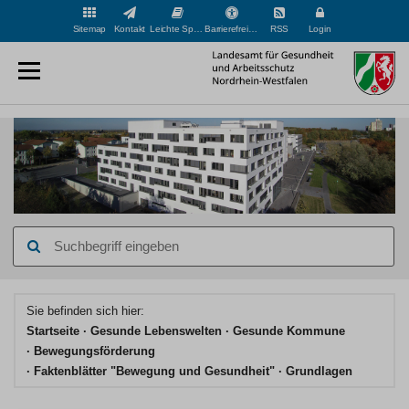
Sitemap
Kontakt
Leichte Sprache
Barrierefreiheit
RSS
Login
Suchbegriff
eingeben
Hauptinhaltsbereich
Sie befinden sich hier:
Startseite
Gesunde Lebenswelten
Gesunde Kommune
Bewegungsförderung
Faktenblätter "Bewegung und Gesundheit"
Grundlagen