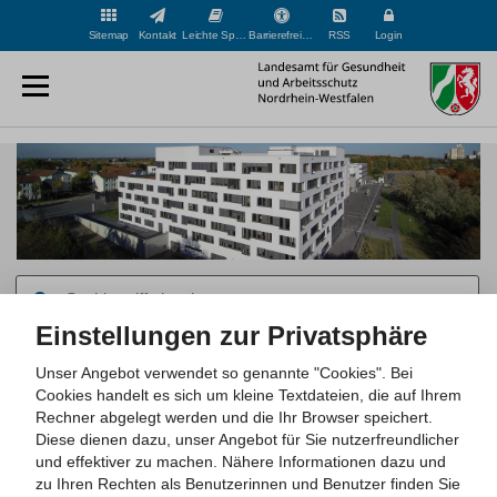
Sitemap
Kontakt
Leichte Sprache
Barrierefreiheit
RSS
Login
Suchbegriff
eingeben
Einstellungen zur Privatsphäre
Hauptinhaltsbereich
Unser Angebot verwendet so genannte "Cookies". Bei
Sie befinden sich hier:
Cookies handelt es sich um kleine Textdateien, die auf Ihrem
Startseite
Über uns und von uns
Veranstaltungen
Rechner abgelegt werden und die Ihr Browser speichert.
Diese dienen dazu, unser Angebot für Sie nutzerfreundlicher
und effektiver zu machen.
Nähere Informationen dazu und
Seitenmenü
anzeigen
zu Ihren Rechten als Benutzerinnen und Benutzer finden Sie