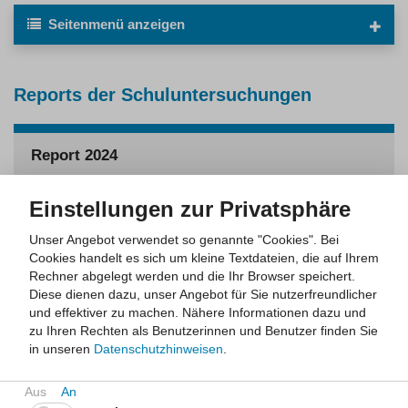
Seitenmenü
anzeigen
Reports der Schuluntersuchungen
Report 2024
Der Report beinhaltet die Ergebnisse von
Einstellungen zur Privatsphäre
Kindergartenuntersuchungen und
Schuleingangsuntersuchungen in Form interaktiver
Unser Angebot verwendet so genannte "Cookies". Bei
Tabellen. Die Untersuchungen werden durch die Kinder-
Cookies handelt es sich um kleine Textdateien, die auf Ihrem
und Jugendärztlichen Dienste der örtlichen
Rechner abgelegt werden und die Ihr Browser speichert.
Gesundheitsämter durchgeführt. Hierbei werden unter
Diese dienen dazu, unser Angebot für Sie nutzerfreundlicher
anderem die Teilnahme an
und effektiver zu machen.
Nähere Informationen dazu und
Früherkennungsuntersuchungen für Kinder, Impfquoten
zu Ihren Rechten als Benutzerinnen und Benutzer finden Sie
und verschiedene medizinische Befunde erfasst.
in unseren
Datenschutzhinweisen
.
Mehr