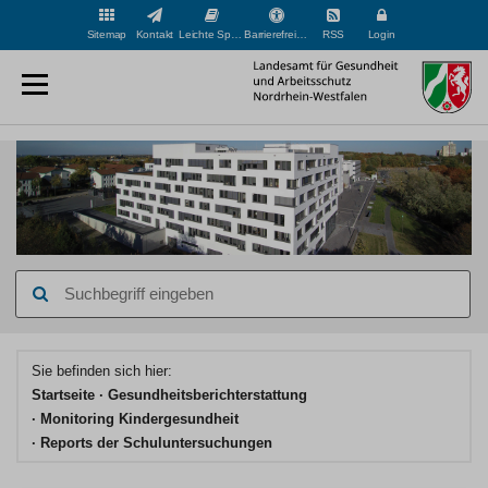
Sitemap
Kontakt
Leichte Sprache
Barrierefreiheit
RSS
Login
Suchbegriff
eingeben
Hauptinhaltsbereich
Sie befinden sich hier:
Startseite
Gesundheits­berichterstattung
Monitoring Kindergesundheit
Reports der Schuluntersuchungen