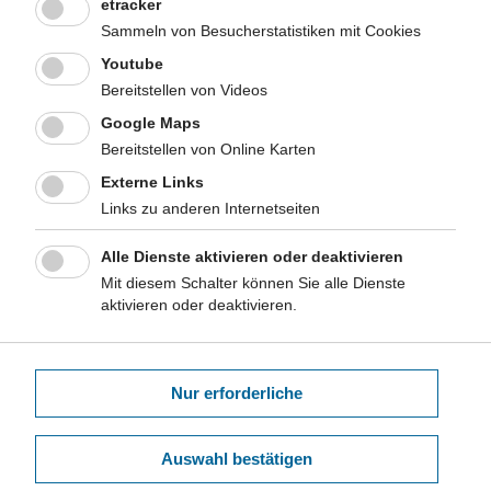
etracker
Sammeln von Besucherstatistiken mit Cookies
Archiv der Reports und Jahresberichte zu
Youtube
schulärztlichen Untersuchungen
Bereitstellen von Videos
Beginnend ab 1999 liegen Jahresberichte zu
Google Maps
schulärztlichen Untersuchungen in Nordrhein-Westfalen
Bereitstellen von Online Karten
vor, seit 2007 werden die Daten als digitale Reports
Externe Links
veröffentlicht. Die Berichte bieten Daten aus der
Links zu anderen Internetseiten
Kindergartenuntersuchung, der
Schuleingangsuntersuchung, der Zwischenuntersuchung
Alle Dienste aktivieren oder deaktivieren
und den Entlassuntersuchungen.
Mit diesem Schalter können Sie alle Dienste
Mehr
aktivieren oder deaktivieren.
Nur erforderliche
Auswahl bestätigen
Kurzlink dieser Seite:
www.lzg.nrw.de/9113923