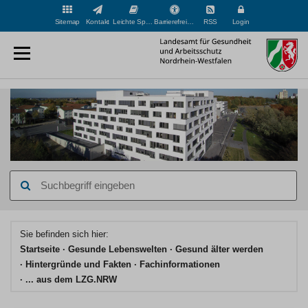
Sitemap
Kontakt
Leichte Sprache
Barrierefreiheit
RSS
Login
Suchbegriff
eingeben
Hauptinhaltsbereich
Sie befinden sich hier:
Startseite
Gesunde Lebenswelten
Gesund älter werden
Hintergründe und Fakten
Fachinformationen
... aus dem LZG.NRW