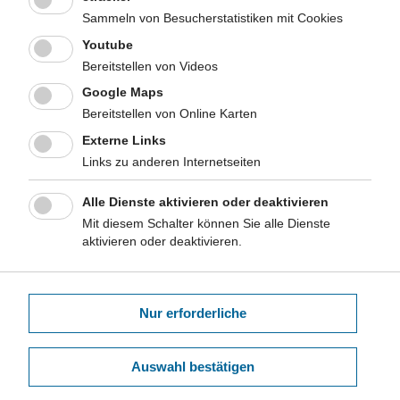
ISBN 978-3-88139-169-6
Sammeln von Besucherstatistiken mit Cookies
Gesundheit im Alter - demographische Grundlagen und
Youtube
präventive Ansätze
Bereitstellen von Videos
Gesundheitsberichte.Spezial, Band 4
Google Maps
Hrsg: Ministerium für Arbeit,
Gesundheit
und Soziales des
Bereitstellen von Online Karten
Landes Nordrhein-Westfalen
Düsseldorf, November 2007
Externe Links
Links zu anderen Internetseiten
Kommunale Gesundheitsberichte zum Thema:
Gesundheitliche Probleme und gesundheitliche Versorgung
Alle Dienste aktivieren oder deaktivieren
älterer Menschen
Mit diesem Schalter können Sie alle Dienste
Kommentierte Zusammenstellung. Oktober 2002
aktivieren oder deaktivieren.
Vorträge (Eine Auwahl)
Nur erforderliche
Gesundheitsförderung im altengerechten Quartier - ein
Überblick
Sannemann, W
Auswahl bestätigen
Praxiswerkstatt Gesundheitsförderung im altengerechten