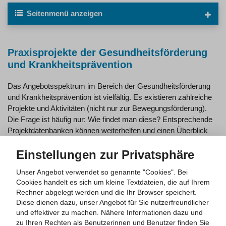
Seitenmenü
anzeigen
Praxisprojekte der Gesundheitsförderung
und Krankheitsprävention
Das Angebotsspektrum im Bereich der Gesundheitsförderung
und Krankheitsprävention ist vielfältig. Es existieren zahlreiche
Projekte und Aktivitäten (nicht nur zur Bewegungsförderung).
Die Frage ist häufig nur: Wie findet man diese? Entsprechende
Projektdatenbanken können weiterhelfen und einen Überblick
verschaffen. Nachstehend haben wir Ihnen eine Auswahl
Einstellungen zur Privatsphäre
zusammengestellt.
Unser Angebot verwendet so genannte "Cookies". Bei
Cookies handelt es sich um kleine Textdateien, die auf Ihrem
Gesund und aktiv älter werden -
Rechner abgelegt werden und die Ihr Browser speichert.
Projektdatenbank
Diese dienen dazu, unser Angebot für Sie nutzerfreundlicher
und effektiver zu machen.
Nähere Informationen dazu und
zu Ihren Rechten als Benutzerinnen und Benutzer finden Sie
IN FORM - Deutschlands Initiative für gesunde