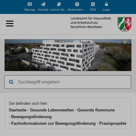
Sitemap
Kontakt
Leichte Sprache
Barrierefreiheit
RSS
Login
Suchbegriff
eingeben
Hauptinhaltsbereich
Sie befinden sich hier:
Startseite
Gesunde Lebenswelten
Gesunde Kommune
Bewegungsförderung
Fachinformationen zur Bewegungsförderung
Praxisprojekte