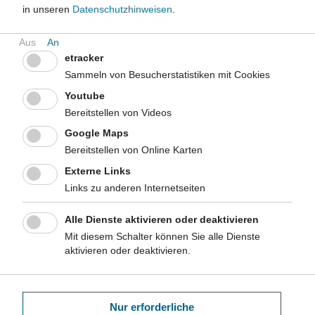
in unseren
Datenschutzhinweisen
.
Ernährung und mehr Bewegung
Praxisdatenbank Gesundheitliche
etracker
Chancengleichheit
Sammeln von Besucherstatistiken mit Cookies
WHO-Datenbank für Ernährung, Adipositas und
Youtube
körperliche Betätigung (NOPA)
Bereitstellen von Videos
Google Maps
Datenbank für Projekte aus
Bereitstellen von Online Karten
Gesundheitsförderung und Prävention in der
Schweiz
Externe Links
Links zu anderen Internetseiten
Projektdatenbank des Fonds Gesundes
Österreich
Alle Dienste aktivieren oder deaktivieren
Mit diesem Schalter können Sie alle Dienste
aktivieren oder deaktivieren.
Falls Sie weitere Hinweise zu Datenbanken der
Gesundheitsförderung und Krankheitsprävention haben, sind wir
Ihnen dankbar. Bitte senden Sie eine E-Mail an
Nur erforderliche