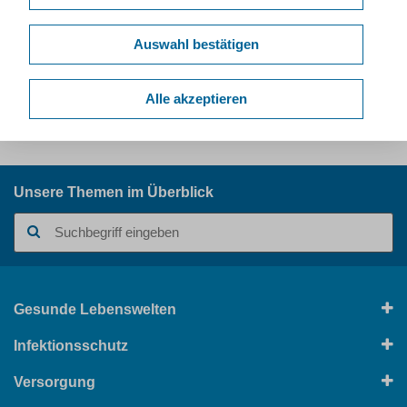
thomas.classen@lzg.nrw.de
.
Auswahl bestätigen
Alle akzeptieren
Kurzlink dieser Seite:
www.lzg.nrw.de/9137609
Unsere Themen im Überblick
Suchbegriff
Gesunde Lebenswelten
Infektionsschutz
Versorgung