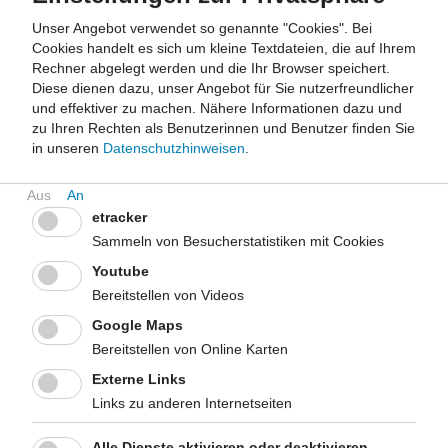
Straßenbezeichnung "Oesterendestraße".
Unser Angebot verwendet so genannte "Cookies". Bei
Koordinaten:
Cookies handelt es sich um kleine Textdateien, die auf Ihrem
51° 26' 48.5"N / 7° 14' 51.8"O oder
Rechner abgelegt werden und die Ihr Browser speichert.
51.4467961, 7.247709299999997
Diese dienen dazu, unser Angebot für Sie nutzerfreundlicher
und effektiver zu machen.
Nähere Informationen dazu und
Aus Richtung Autobahn A40
zu Ihren Rechten als Benutzerinnen und Benutzer finden Sie
(Essen/Düsseldorf) / Bochum-Zentrum
in unseren
Datenschutzhinweisen
.
Nehmen Sie am Autobahndreieck Bochum-West die Ausfahrt
Richtung Witten/Bochum-Süd und fahren Sie auf die A448. Nach
etracker
ca. 5 km nehmen Sie die Ausfahrt A43/Wuppertal/Bo.-
Sammeln von Besucherstatistiken mit Cookies
Querenburg. Folgen Sie der Universitätsstraße Richtung
Youtube
Bochum-Querenburg/Ruhr-Universität. Nehmen Sie die
Ausfahrt Bochum-Querenburg/Ruhr-Universität-West. Biegen
Bereitstellen von Videos
Sie auf die rechte Spur Richtung BioMedizinPark/Bochum-
Google Maps
Stiepel. Biegen Sie an der Ampel rechts ab, auf die Straße
Bereitstellen von Online Karten
Gesundheitscampus. Das Gebäude des LfGA NRW ist das
Externe Links
vierte große Gebäude auf der rechten Seite. Zu den Parkplätzen
Links zu anderen Internetseiten
fahren Sie am ersten Kreisverkehr rechts, die Parkplätze
befinden sich auf zwei Ebenen hinter den Gebäuden.
Alle Dienste aktivieren oder deaktivieren