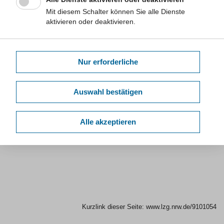
Aus Richtung Autobahn A43/A44
Mit diesem Schalter können Sie alle Dienste
(Münster/Wuppertal/Dortmund)
aktivieren oder deaktivieren.
Nehmen Sie die Ausfahrt Bochum-Querenburg (19). Fahren Sie
die Universitätsstraße Richtung Bochum-Querenburg/Ruhr-
Universität/Bochum-Zentrum. Nehmen Sie die Ausfahrt Ruhr-
Nur erforderliche
Universität-West (kurz hinter der Ruhr-Universität). Im
Kreisverkehr nehmen Sie die erste Ausfahrt (Richtung Bochum-
Auswahl bestätigen
Stiepel). Fahren Sie an der Ampel geradeaus, auf die Straße
Gesundheitscampus. Das Gebäude des LfGA NRW ist das
vierte große Gebäude auf der rechten Seite. Zu den Parkplätzen
Alle akzeptieren
fahren Sie am ersten Kreisverkehr rechts, die Parkplätze
befinden sich auf zwei Ebenen hinter den Gebäuden.
Kurzlink dieser Seite:
www.lzg.nrw.de/9101054