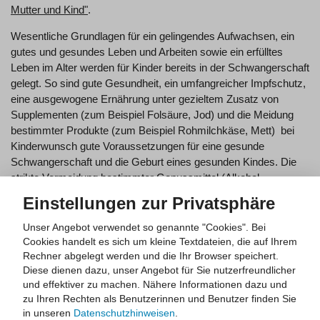
Mutter und Kind"
.
Wesentliche Grundlagen für ein gelingendes Aufwachsen, ein
gutes und gesundes Leben und Arbeiten sowie ein erfülltes
Leben im Alter werden für Kinder bereits in der Schwangerschaft
gelegt. So sind gute Gesundheit, ein umfangreicher Impfschutz,
eine ausgewogene Ernährung unter gezieltem Zusatz von
Supplementen (zum Beispiel Folsäure, Jod) und die Meidung
bestimmter Produkte (zum Beispiel Rohmilchkäse, Mett) bei
Kinderwunsch gute Voraussetzungen für eine gesunde
Schwangerschaft und die Geburt eines gesunden Kindes. Die
strikte Vermeidung bestimmter Genussmittel (Alkohol,
Tabakrauch etc.) spätestens ab einer Schwangerschaftsplanung
Einstellungen zur Privatsphäre
stärkt die Gesundheitschancen des zukünftigen Lebens
ebenfalls erheblich.
Unser Angebot verwendet so genannte "Cookies". Bei
Cookies handelt es sich um kleine Textdateien, die auf Ihrem
Für die Zeitspanne von (geplanter) Schwangerschaft bis zum
Rechner abgelegt werden und die Ihr Browser speichert.
Eintritt des Kindes in die Kita und später auch in die Schule sind
Diese dienen dazu, unser Angebot für Sie nutzerfreundlicher
zahlreiche Kommunen mit koordinierten Angeboten, etwa zur
und effektiver zu machen.
Nähere Informationen dazu und
gesundheitlichen Früherkennung oder im Rahmen der "Frühen
zu Ihren Rechten als Benutzerinnen und Benutzer finden Sie
in unseren
Datenschutzhinweisen
.
Hilfen" durch die Jugendämter, umfassend ansprechbar. Junge