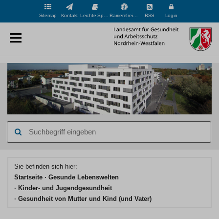
Sitemap
Kontakt
Leichte Sprache
Barrierefreiheit
RSS
Login
Suchbegriff
eingeben
Hauptinhaltsbereich
Sie befinden sich hier:
Startseite
Gesunde Lebenswelten
Kinder- und Jugendgesundheit
Gesundheit von Mutter und Kind (und Vater)