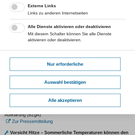
Externe Links
Zur Internetseite
Links zu anderen Internetseiten
Alkohol im Sommer – gehört das dazu?
Die Internetseite informiert über die Gefahr von Alkoholkonsum
Alle Dienste aktivieren oder deaktivieren
an heißen Tagen für den menschlichen Körper und bietet
Mit diesem Schalter können Sie alle Dienste
alkoholfreie Alternativrezepte an.
aktivieren oder deaktivieren.
Herausgegeben von:
Bundesinstitut für Öffentliche Gesundheit
(BIÖG)
Zur Internetseite
Nur erforderliche
BZgA rät zur Vorsicht mit Alkohol an Hitzetagen
Die Pressemitteilung vom 12. August 2021 informiert über die
Gefahr von Alkoholkonsum an heißen Tagen und die
Auswahl bestätigen
gesundheitlichen Folgen für den menschlichen Körper. Auch
über die besondere Gefahr von Alkoholkonsum in Verbindung
Alle akzeptieren
mit Badeunfällen wird aufgeklärt.
Herausgegeben von:
Bundeszentrale für gesundheitliche
Aufklärung (BZgA)
Zur Pressemitteilung
Vorsicht Hitze – Sommerliche Temperaturen können den