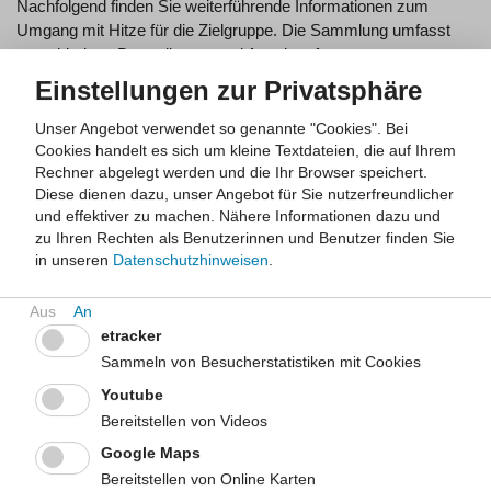
Nachfolgend finden Sie weiterführende Informationen zum
Umgang mit Hitze für die Zielgruppe. Die Sammlung umfasst
verschiedene Darstellungs- und Angebotsformen:
Broschüre, Flyer oder Poster
Einstellungen zur Privatsphäre
Video oder Spot
Arbeitsmaterialien für die praktische Arbeit (z. B.
Unser Angebot verwendet so genannte "Cookies". Bei
Cookies handelt es sich um kleine Textdateien, die auf Ihrem
Druckvorlagen oder Aushänge)
Rechner abgelegt werden und die Ihr Browser speichert.
Internetseite (ggf. mit verschiedenen Medientypen)
Diese dienen dazu, unser Angebot für Sie nutzerfreundlicher
und effektiver zu machen.
Nähere Informationen dazu und
zu Ihren Rechten als Benutzerinnen und Benutzer finden Sie
Tipps für soziale Hilfseinrichtungen. Hitze und
in unseren
Datenschutzhinweisen
.
Hitzeschutz
Die Internetseite des Informationsportals "Klima - Mensch -
Gesundheit" richtet sich an Leitungen und Fachkräfte sozialer
etracker
Einrichtungen, da diese täglich mit Menschen in
Sammeln von Besucherstatistiken mit Cookies
unterschiedlichen Lebenslagen, die bei Hitze besonders
gefährdet sind, zu tun haben. Sie gibt allgemeine Empfehlungen
Youtube
und Ratschläge für ein breites Spektrum sozialer Einrichtungen,
Bereitstellen von Videos
um Gesundheitsrisiken vorzubeugen.
Google Maps
Herausgegeben von:
Bundesinstitut für Öffentliche Gesundheit
Bereitstellen von Online Karten
(BIÖG)