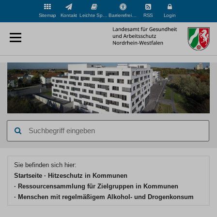
Sitemap
Kontakt
Leichte Sprache
Barrierefreiheit
RSS
Login
Suchbegriff
eingeben
Hauptinhaltsbereich
Sie befinden sich hier:
Startseite
Hitzeschutz in Kommunen
Ressourcensammlung für Zielgruppen in Kommunen
Menschen mit regelmäßigem Alkohol- und Drogenkonsum