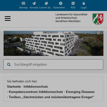
Sitemap
Kontakt
Leichte Sprache
Barrierefreiheit
RSS
Login
Suchbegriff
eingeben
Hauptinhaltsbereich
Sie befinden sich hier:
Startseite
Infektionsschutz
Kompetenzzentrum Infektionsschutz
Emerging Diseases
Toolbox „Stechmücken und mückenübertragene Erreger“