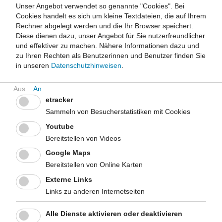
Unser Angebot verwendet so genannte "Cookies". Bei
Verdacht auf autochthone mückenübertragene
Cookies handelt es sich um kleine Textdateien, die auf Ihrem
Erkrankungen bestätigen
Rechner abgelegt werden und die Ihr Browser speichert.
Diese dienen dazu, unser Angebot für Sie nutzerfreundlicher
und effektiver zu machen.
Nähere Informationen dazu und
Tigermückenfunde
zu Ihren Rechten als Benutzerinnen und Benutzer finden Sie
in unseren
Datenschutzhinweisen
.
Funde der asiatischen Tigermücke (Aedes albopictus) erfordern
ein koordiniertes Vorgehen und umfassende Aufklärung aller
Beteiligten. Bürgerinnen und Bürger sollen einen möglichen
Befall in ihrem Garten erkennen und bekämpfen können,
etracker
Reiserückkehrende müssen über das Risiko
Sammeln von Besucherstatistiken mit Cookies
mückenübertragener Infektionen informiert sein und Ärztinnen
Youtube
und Ärzte sollen bei der Diagnose den Zusammenhang
Bereitstellen von Videos
herstellen können. Nur so lässt sich die Ausbreitung frühzeitig
Google Maps
eindämmen und das Risiko für Krankheitsübertragungen
verringern.
Bereitstellen von Online Karten
Externe Links
Unterstützung beim Umgang mit Tigermückenfunden bieten
Links zu anderen Internetseiten
die folgenden Materialien:
Alle Dienste aktivieren oder deaktivieren