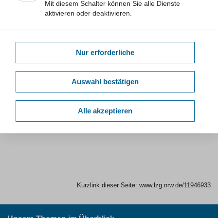
Mit diesem Schalter können Sie alle Dienste
Erstnachweis und Vorgehensweise
aktivieren oder deaktivieren.
Öffentliche Aufklärung und Prävention
Nur erforderliche
Fachliche Empfehlungen und überregionale
Leitlinien
Auswahl bestätigen
Weitere Materialien für Mitarbeitende von Gesundheitsämtern,
Fachanwenderinnen und -anwender finden sich im geschützen
Alle akzeptieren
Bereich, der nach Anmeldung hier sichtbar wird.
Kurzlink dieser Seite:
www.lzg.nrw.de/11946933