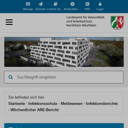
Sitemap
Kontakt
Leichte Sprache
Barrierefreiheit
RSS
Login
Suchbegriff
eingeben
Hauptinhaltsbereich
Sie befinden sich hier:
Startseite
Infektionsschutz
Meldewesen
Infektionsberichte
Wöchentlicher ARE-Bericht