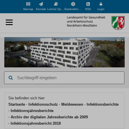
Sitemap
Kontakt
Leichte Sprache
Barrierefreiheit
RSS
Login
Suchbegriff
eingeben
Hauptinhaltsbereich
Sie befinden sich hier:
Startseite
Infektionsschutz
Meldewesen
Infektionsberichte
Infektionsjahresberichte
Archiv der digitalen Jahresberichte ab 2009
Infektionsjahresbericht 2018