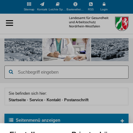
Sitemap
Kontakt
Leichte Sprache
Barrierefreiheit
RSS
Login
Hauptinhaltsbereich
Sie befinden sich hier:
Startseite
Service
Kontakt
Postanschrift
Seitenmenü
anzeigen