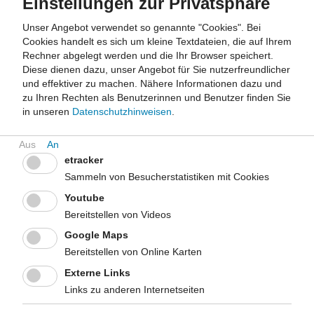
Einstellungen zur Privatsphäre
Postanschrift für das Auswahlverfahren
Unser Angebot verwendet so genannte "Cookies". Bei
nach dem Landarztgesetz Nordrhein-
Cookies handelt es sich um kleine Textdateien, die auf Ihrem
Rechner abgelegt werden und die Ihr Browser speichert.
Westfalen
Diese dienen dazu, unser Angebot für Sie nutzerfreundlicher
und effektiver zu machen.
Nähere Informationen dazu und
Landesamt für Gesundheit und Arbeitsschutz NRW
zu Ihren Rechten als Benutzerinnen und Benutzer finden Sie
- Auswahlverfahren Landarztgesetz NRW -
in unseren
Datenschutzhinweisen
.
Gesundheitscampus 10
44801 Bochum
Zuschriften können unter der o. g. Anschrift selbstverständlich
etracker
auch persönlich in den Briefkasten des LfGA NRW eingeworfen
Sammeln von Besucherstatistiken mit Cookies
oder werktags zwischen 6 Uhr und 20 Uhr am Empfang
Youtube
abgegeben werden.
Bereitstellen von Videos
Google Maps
Bereitstellen von Online Karten
Externe Links
Links zu anderen Internetseiten
Kurzlink dieser Seite:
www.lzg.nrw.de/10387181