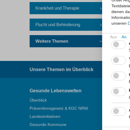
Unser Ang
Textdatei
Krankheit und Therapie
dienen da
Hitz
Informati
unseren
D
Flucht und Behinderung
Weitere Themen
Kurzlink 
Suchbegr
Unsere Themen im Überblick
Gesunde Lebenswelten
Infekt
Überblick
Überblic
Präventionsgesetz & KGC NRW
Meldew
Landesinitiativen
Surveill
Gesunde Kommune
MRE-Net