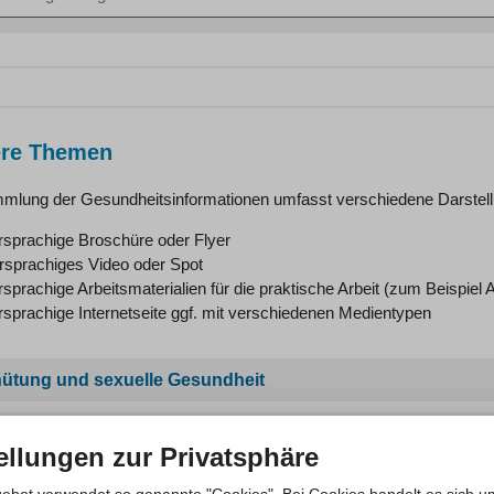
n
ere Themen
mlung der Gesundheitsinformationen umfasst verschiedene Darstel
sprachige Broschüre oder Flyer
sprachiges Video oder Spot
prachige Arbeitsmaterialien für die praktische Arbeit (zum Beispie
prachige Internetseite ggf. mit verschiedenen Medientypen
ütung und sexuelle Gesundheit
liche Genitalverstümmelung
ellungen zur Privatsphäre
anspende