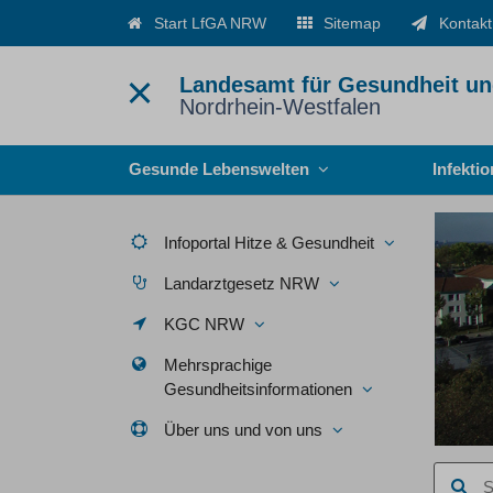
Start LfGA NRW
Sitemap
Kontakt
Landesamt für Gesundheit un
Nordrhein-Westfalen
Menü
Gesunde Lebenswelten
Infekti
Infoportal Hitze & Gesundheit
Landarztgesetz NRW
KGC NRW
Mehrsprachige
Gesundheitsinformationen
Über uns und von uns
Suchbegr