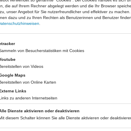
ebot verwendet so genannte "Cookies". Bei Cookies handelt es sich u
en, die auf Ihrem Rechner abgelegt werden und die Ihr Browser speiche
zu, unser Angebot für Sie nutzerfreundlicher und effektiver zu machen.
e
onen dazu und zu Ihren Rechten als Benutzerinnen und Benutzer finden
atenschutzhinweisen
.
dieser Seite:
www.lzg.nrw.de/11207204
etracker
Sammeln von Besucherstatistiken mit Cookies
Youtube
iff
Bereitstellen von Videos
Google Maps
Bereitstellen von Online Karten
Externe Links
ionsschutz
Versorgung
Links zu anderen Internetseiten
k
Überblick
esen
Versorgungsstrukturentwicklung
Alle Dienste aktivieren oder deaktivieren
ance
Landarztgesetz NRW
Mit diesem Schalter können Sie alle Dienste aktivieren oder deaktiviere
zwerke in Nordrhein-Westfalen
Digitale Weiterentwicklung des 