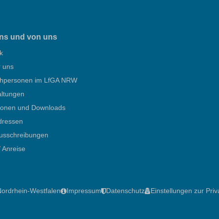
ns und von uns
k
r uns
hpersonen im LfGA NRW
altungen
tionen und Downloads
dressen
ausschreibungen
/ Anreise
Nordrhein-Westfalen
Impressum
Datenschutz
Einstellungen zur Pri