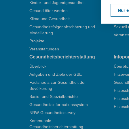
Kinder- und Jugendgesundheit
Infektio
Nur e
Gesund älter werden
Kompete
Klima und Gesundheit
Impfen
Gesundheitsfolgenabschätzung und
Sexuell 
Modellierung
Veranst
Projekte
Veranstaltungen
Gesundheitsberichterstattung
Infopo
Überblick
Überblic
Aufgaben und Ziele der GBE
Hitzewa
Factsheets zur Gesundheit der
Gesundhe
Bevölkerung
Hitzesch
Basis- und Spezialberichte
Hitzesch
Gesundheitsinformationssystem
Hitzesc
NRW-Gesundheitssurvey
Kommunale
Gesundheitsberichterstattung