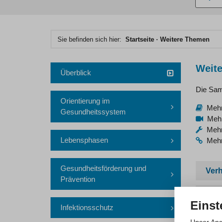
eingebe
Hauptinhaltsbereich
Sie befinden sich hier:
Startseite
Weitere Themen
Weit
Überblick
Die Sam
Orientierung im
Mehr
Gesundheitssystem
Mehr
Mehrs
Lebensphasen
Mehrs
Gesundheitsförderung und
Verh
Prävention
Weib
Einst
Infektionsschutz
Org