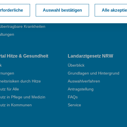
nshygiene
Gesundheitsberichterstattung
rforderliche
Auswahl bestätigen
Alle akzepti
nzzentrum Infektionsschutz
übertragbare Krankheiten
altungen
rtal Hitze & Gesundheit
Landarztgesetz NRW
k
Überblick
rnungen
Grundlagen und Hintergrund
itsrisiken durch Hitze
Auswahlverfahren
utz für Alle
Antragstellung
utz in Pflege und Medizin
FAQs
hutz in Kommunen
Service