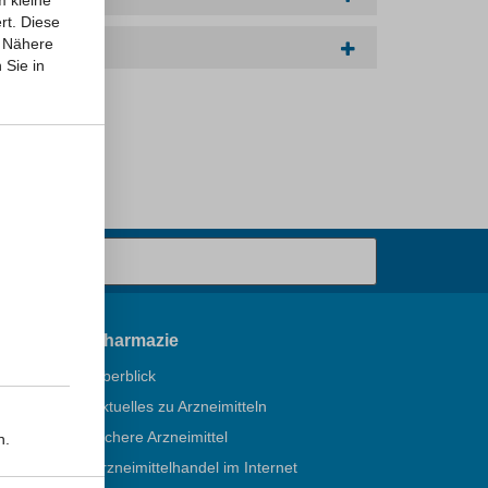
m kleine
rt. Diese
Nähere
 Sie in
Pharmazie
Überblick
Aktuelles zu Arzneimitteln
Sichere Arzneimittel
n.
ÖGD
Arzneimittelhandel im Internet