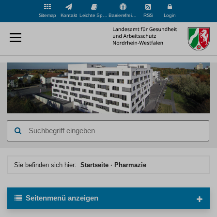
Sitemap
Kontakt
Leichte Sprache
Barrierefreiheit
RSS
Login
Suchbegriff
eingeben
Hauptinhaltsbereich
Sie befinden sich hier:
Startseite
Pharmazie
Seitenmenü
anzeigen