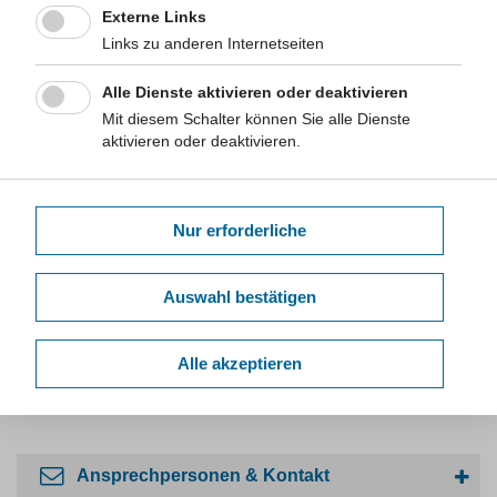
legalen Anbieter handelt?
Externe Links
Links zu anderen Internetseiten
Mehr
Alle Dienste aktivieren oder deaktivieren
Mit diesem Schalter können Sie alle Dienste
Anwendungssicherheit und Sozialpharmazie
aktivieren oder deaktivieren.
Sicherheit bei der Anwendung von Arzneimitteln und
Optimierung des Umgangs mit ihnen sind die erklärten
Nur erforderliche
Ziele. Amtsapothekerinnen und Amtsapotheker werden
beraten und in ihrer Arbeit unterstützt. Darüber hinaus
werden auch Themen wie Arzneimittelnebenwirkungen
Auswahl bestätigen
und -wechselwirkungen (Pharmakovigilanz), sowie
Fragen des Medikamenten-Missbrauchs behandelt.
Alle akzeptieren
Mehr
Ansprechpersonen & Kontakt