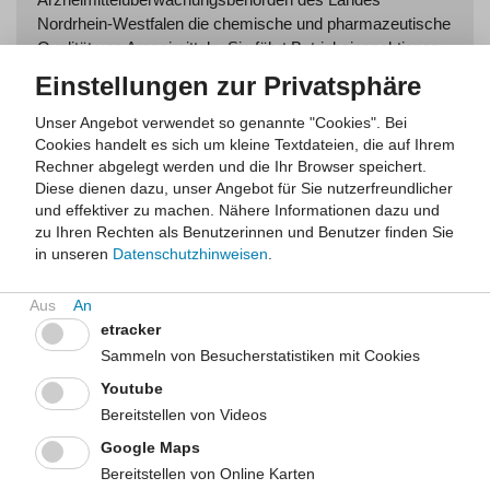
Nordrhein-Westfalen die chemische und pharmazeutische
Qualität von Arzneimitteln. Sie führt Betriebsinspektionen
(GMP und GLP) durch und trägt damit zur Sicherung der
Einstellungen zur Privatsphäre
Qualitätsstandards im komplexen Prozess der
Arzneimittelentwicklung und -produktion bei.
Unser Angebot verwendet so genannte "Cookies". Bei
Cookies handelt es sich um kleine Textdateien, die auf Ihrem
Mehr
Rechner abgelegt werden und die Ihr Browser speichert.
Diese dienen dazu, unser Angebot für Sie nutzerfreundlicher
und effektiver zu machen.
Nähere Informationen dazu und
zu Ihren Rechten als Benutzerinnen und Benutzer finden Sie
Arzneimittelhandel im Internet
in unseren
Datenschutzhinweisen
.
Das Internet gewinnt als Informationsquelle über
Krankheiten und deren Behandlung mit Arzneimitteln
etracker
sowie als Bestellplattform für Arzneimittel immer mehr
Sammeln von Besucherstatistiken mit Cookies
Bedeutung. Doch Vorsicht, nicht alle Informationen und
Arzneimittelangebote sind seriös und können so zur
Youtube
ernsthaften gesundheitlichen Gefahr werden. Worauf sollte
Bereitstellen von Videos
man beim Internetkauf achten, welche Risiken birgt die
Google Maps
Bestellung von Arzneimitteln im illegalen Internethandel
Bereitstellen von Online Karten
und woran kann man erkennen, ob es sich um einen