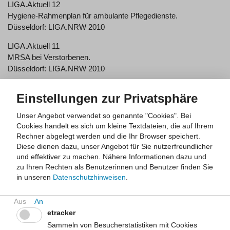
LIGA.Aktuell 12
Hygiene-Rahmenplan für ambulante Pflegedienste.
Düsseldorf: LIGA.NRW 2010
LIGA.Aktuell 11
MRSA bei Verstorbenen.
Düsseldorf: LIGA.NRW 2010
LIGA.Aktuell 10
Einstellungen zur Privatsphäre
Merkblatt Noroviren Empfehlungen für
Gemeinschaftseinrichtungen (Kinderbetreuungseinrichtungen,
Unser Angebot verwendet so genannte "Cookies". Bei
Schulen u. a. Einrichtungen nach § 33 IfSG)
Cookies handelt es sich um kleine Textdateien, die auf Ihrem
Düsseldorf: LIGA.NRW 2010
Rechner abgelegt werden und die Ihr Browser speichert.
Diese dienen dazu, unser Angebot für Sie nutzerfreundlicher
LIGA.Aktuell 9
und effektiver zu machen.
Nähere Informationen dazu und
Qualität in der Gesundheits- und Bewegungsförderung
zu Ihren Rechten als Benutzerinnen und Benutzer finden Sie
verbessern
in unseren
Datenschutzhinweisen
.
Düsseldorf: LIGA.NRW 2010
Bestellnr.: LzG 203
etracker
LIGA.Aktuell 8
Sammeln von Besucherstatistiken mit Cookies
Merkblatt zu Q-Fieber Infektionen beim Menschen