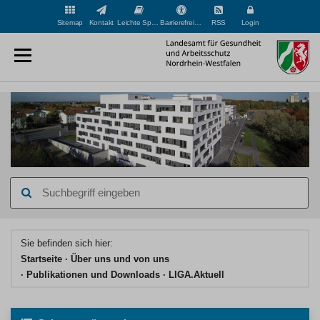
Sitemap
Kontakt
Leichte Sprache
Barrierefreiheit
RSS
Login
Suchbegriff
eingeben
Hauptinhaltsbereich
Sie befinden sich hier:
Startseite
Über uns und von uns
Publikationen und Downloads
LIGA.Aktuell