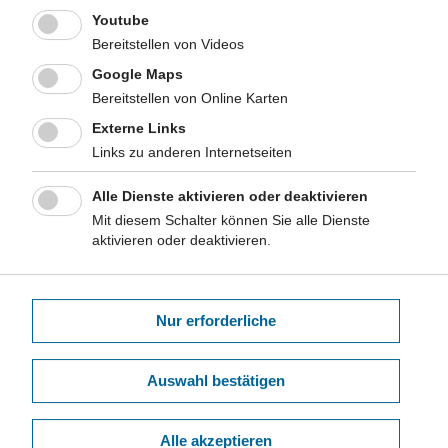
Düsseldorf: LIGA.NRW 2010
Youtube
Bereitstellen von Videos
LIGA.Aktuell 7
Google Maps
Merkblatt zu Kuhpockeninfektionen bei Heimtierhaltern
Düsseldorf: LIGA.NRW 2009
Bereitstellen von Online Karten
Externe Links
LIGA.Aktuell 6
Links zu anderen Internetseiten
Den Sommer genießen. Tipps zum Sonnen- und Hitzeschutz
Düsseldorf: LIGA.NRW 2009
Alle Dienste aktivieren oder deaktivieren
LIGA.Aktuell 5
Mit diesem Schalter können Sie alle Dienste
Merkblatt Clostridium difficile
aktivieren oder deaktivieren.
Düsseldorf: LIGA.NRW 2008, zuletzt aktualisiert 2010
LIGA.Aktuell 4
Merkblatt Noroviren Empfehlungen für stationäre Einrichtungen
Nur erforderliche
Düsseldorf: LIGA.NRW 2008, zuletzt aktualisiert 2010
LIGA.Aktuell 3
Auswahl bestätigen
Umgang mit MRSA in der ambulanten Pflege
Düsseldorf: LIGA.NRW 2008, zuletzt aktualisiert 2010
Alle akzeptieren