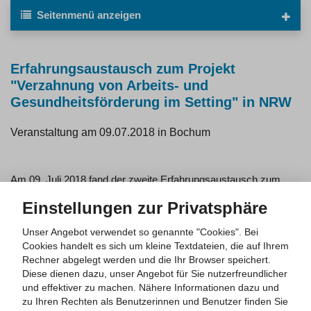
Seitenmenü
anzeigen
Erfahrungsaustausch zum Projekt
"Verzahnung von Arbeits- und
Gesundheitsförderung im Setting" in NRW
Veranstaltung am 09.07.2018 in Bochum
Am 09. Juli 2018 fand der zweite Erfahrungsaustausch zum
Projekt "Verzahnung von Arbeits- und Gesundheitsförderung im
Einstellungen zur Privatsphäre
Setting" in Bochum statt. Die Veranstaltung wurde in
Kooperation mit der Gesellschaft für innovative
Unser Angebot verwendet so genannte "Cookies". Bei
Beschäftigungsförderung (G.I.B. NRW) und in Zusammenarbeit
Cookies handelt es sich um kleine Textdateien, die auf Ihrem
mit den Federführungen der GKV und der Regionaldirektion
Rechner abgelegt werden und die Ihr Browser speichert.
NRW der Bundesagentur für Arbeit durchgeführt.
Diese dienen dazu, unser Angebot für Sie nutzerfreundlicher
und effektiver zu machen.
Nähere Informationen dazu und
Teilgenommen haben insgesamt ca. 40 Vertreterinnen und
zu Ihren Rechten als Benutzerinnen und Benutzer finden Sie