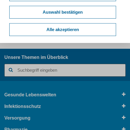
Auswahl bestätigen
Alle akzeptieren
Kurzlink dieser Seite:
www.lzg.nrw.de/10250035
Unsere Themen im Überblick
Suchbegriff
Gesunde Lebenswelten
Infektionsschutz
Versorgung
Pharmazie