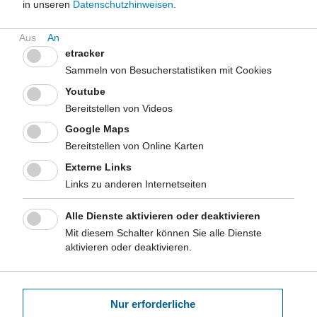
Vertreter der am Projekt beteiligten Jobcenter und Agenturen für
in unseren
Datenschutzhinweisen
.
Arbeit sowie der dortigen Kommunalen
Gesundheitskonferenzen. Es wurde der aktuelle
Umsetzungsstand des Projektes berichtet. Am Vormittag
etracker
widmete sich die erste Arbeitsphase konkreten Frage- und
Sammeln von Besucherstatistiken mit Cookies
Problemstellungen, die im Rahmen des Projektes auftreten
Youtube
können. Am Nachmittag gab es eine zweite Arbeitsphase, die
Bereitstellen von Videos
das Thema ?Kommunale Partnerschaften? fokussierte und die
Möglichkeiten diskutierte, das Projekt auf den kommunalen
Google Maps
Handlungsraum auszuweiten. Der nächste
Bereitstellen von Online Karten
Erfahrungsaustausch soll Ende 2018/ Anfang 2019 stattfinden.
Externe Links
Materialien
Links zu anderen Internetseiten
Tagesordnung
Alle Dienste aktivieren oder deaktivieren
Mit diesem Schalter können Sie alle Dienste
Projekt "Plan27" in Köln. Zugehende Hilfen für junge
aktivieren oder deaktivieren.
Menschen mit psychischen Problemen
Elisabeth Ostermann, Gesundheitsamt der Stadt Köln
Nur erforderliche
Protokoll zum Erfahrungsaustausch