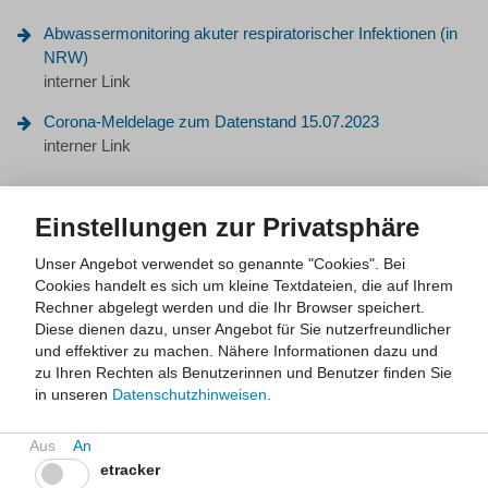
Abwassermonitoring akuter respiratorischer Infektionen (in
NRW)
interner Link
Corona-Meldelage zum Datenstand 15.07.2023
interner Link
25.
Nov
2022
Einstellungen zur Privatsphäre
Unser Angebot verwendet so genannte "Cookies". Bei
Cookies handelt es sich um kleine Textdateien, die auf Ihrem
Rechner abgelegt werden und die Ihr Browser speichert.
Diese dienen dazu, unser Angebot für Sie nutzerfreundlicher
und effektiver zu machen.
Nähere Informationen dazu und
Abwassermonitoring NRW: zusätzlicher Covid-19-
zu Ihren Rechten als Benutzerinnen und Benutzer finden Sie
Trendindikator ab sofort online verfügbar
in unseren
Datenschutzhinweisen
.
SARS-CoV-2 ist im Abwasser unter Anwendung
molekularbiologischer Methoden nachweisbar. Diese Viruslast
im Abwasser wird im Rahmen von Forschungs- und
etracker
Pilotvorhaben in einer Reihe von Kläranlagen in Nordrhein-