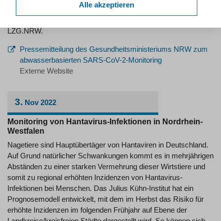
Alle akzeptieren
der RWTH Aachen e. V. (FIW) und das Institut für Medizinische
Virologie des Universitätsklinikums Frankfurt im Auftrag des
LZG.NRW.
Pressemitteilung des Gesundheitsministeriums NRW zum
abwasserbasierten SARS-CoV-2-Monitoring
Externe Website
3.
Nov
2022
Monitoring von Hantavirus-Infektionen in Nordrhein-
Westfalen
Nagetiere sind Hauptübertäger von Hantaviren in Deutschland.
Auf Grund natürlicher Schwankungen kommt es in mehrjährigen
Abständen zu einer starken Vermehrung dieser Wirtstiere und
somit zu regional erhöhten Inzidenzen von Hantavirus-
Infektionen bei Menschen. Das Julius Kühn-Institut hat ein
Prognosemodell entwickelt, mit dem im Herbst das Risiko für
erhöhte Inzidenzen im folgenden Frühjahr auf Ebene der
Landkreise/kreisfreien Städte dargestellt wird. So können sich