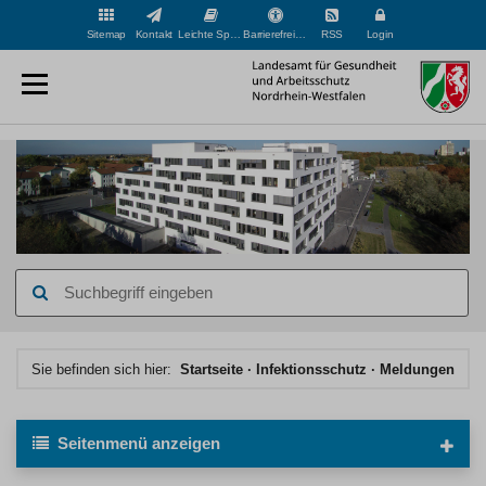
Sitemap
Kontakt
Leichte Sprache
Barrierefreiheit
RSS
Login
Suchbegriff
eingeben
Hauptinhaltsbereich
Sie befinden sich hier:
Startseite
Infektionsschutz
Meldungen
Seitenmenü
anzeigen