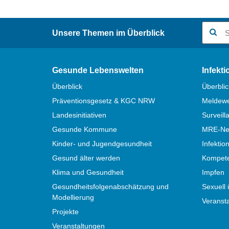
Suchbegr
Unsere Themen im Überblick
Gesunde Lebenswelten
Infekt
Überblick
Überblic
Präventionsgesetz & KGC NRW
Meldew
Landesinitiativen
Surveill
Gesunde Kommune
MRE-Net
Kinder- und Jugendgesundheit
Infektio
Gesund älter werden
Kompete
Klima und Gesundheit
Impfen
Gesundheitsfolgenabschätzung und
Sexuell 
Modellierung
Veranst
Projekte
Veranstaltungen