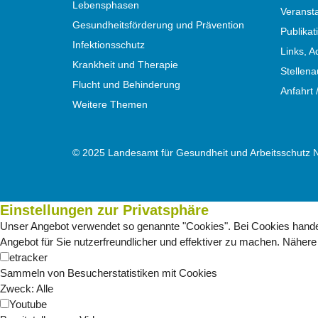
Lebensphasen
Veranst
Gesundheitsförderung und Prävention
Publika
Infektionsschutz
Links, A
Krankheit und Therapie
Stellen
Flucht und Behinderung
Anfahrt 
Weitere Themen
© 2025 Landesamt für Gesundheit und Arbeitsschutz 
Einstellungen zur Privatsphäre
Unser Angebot verwendet so genannte "Cookies". Bei Cookies handelt
Angebot für Sie nutzerfreundlicher und effektiver zu machen.
Nähere 
etracker
Sammeln von Besucherstatistiken mit Cookies
Zweck
:
Alle
Youtube