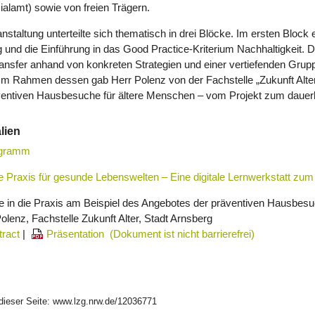
alamt) sowie von freien Trägern.
nstaltung unterteilte sich thematisch in drei Blöcke. Im ersten Block
 und die Einführung in das Good Practice-Kriterium Nachhaltigkeit. D
ansfer anhand von konkreten Strategien und einer vertiefenden Gruppe
Im Rahmen dessen gab Herr Polenz von der Fachstelle „Zukunft Alter“ 
ventiven Hausbesuche für ältere Menschen – vom Projekt zum dauer
lien
gramm
 Praxis für gesunde Lebenswelten – Eine digitale Lernwerkstatt zum
ke in die Praxis am Beispiel des Angebotes der präventiven Hausbesu
olenz, Fachstelle Zukunft Alter, Stadt Arnsberg
tract
|
Präsentation
dieser Seite:
www.lzg.nrw.de/12036771