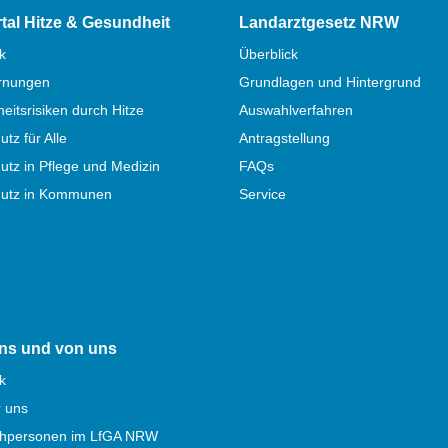
rtal Hitze & Gesundheit
Landarztgesetz NRW
k
Überblick
rnungen
Grundlagen und Hintergrund
itsrisiken durch Hitze
Auswahlverfahren
utz für Alle
Antragstellung
utz in Pflege und Medizin
FAQs
hutz in Kommunen
Service
ns und von uns
k
r uns
hpersonen im LfGA NRW