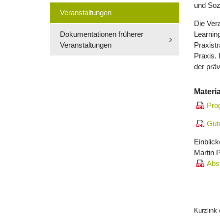
und Sozi
Veranstaltungen
Die Vera
Dokumentationen früherer
Learning
Veranstaltungen
Praxistr
Praxis. 
der prä
Materia
Pro
Gute
Einblic
Martin P
Abs
Kurzlink 