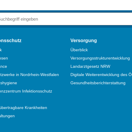
iff
ionsschutz
Versorgung
k
Überblick
esen
Versorgungsstrukturentwicklung
ance
Landarztgesetz NRW
zwerke in Nordrhein-Westfalen
Digitale Weiterentwicklung des 
nshygiene
Gesundheitsberichterstattung
nzzentrum Infektionsschutz
übertragbare Krankheiten
altungen