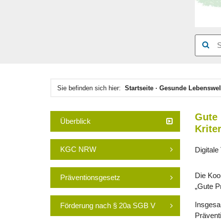
Hauptinhaltsbereich
Sie befinden sich hier:
Startseite
Gesunde Lebenswel
Gute 
Überblick
Krite
KGC NRW
Digitale
Die Koo
Präventionsgesetz
„Gute P
Insgesa
Förderung nach § 20a SGB V
Prävent