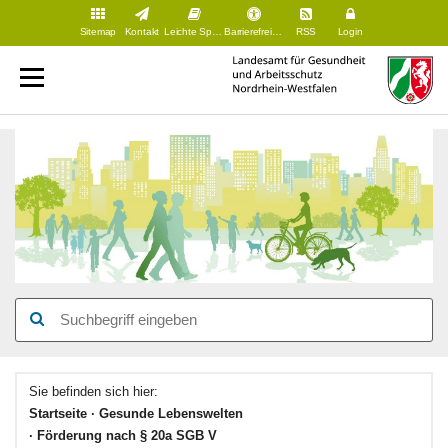
Sitemap
Kontakt
Leichte Sprache
Barrierefreiheit
RSS
Login
Hauptinhaltsbereich
Sie befinden sich hier:
Startseite
Gesunde Lebenswelten
Förderung nach § 20a SGB V