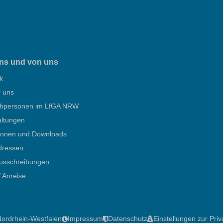
ns und von uns
k
r uns
hpersonen im LfGA NRW
altungen
tionen und Downloads
dressen
ausschreibungen
/ Anreise
Nordrhein-Westfalen
Impressum
Datenschutz
Einstellungen zur Pri