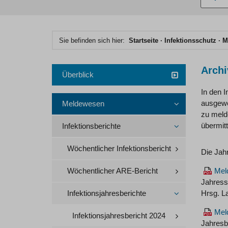
eingebe
Hauptinhaltsbereich
Sie befinden sich hier:
Startseite
Infektionsschutz
M
Archi
Überblick
In den I
ausgewer
Meldewesen
zu melde
übermitt
Infektionsberichte
Wöchentlicher Infektionsbericht
Die Jah
Wöchentlicher ARE-Bericht
Meld
Jahresst
Infektionsjahresberichte
Hrsg. L
Meld
Infektionsjahresbericht 2024
Jahresb