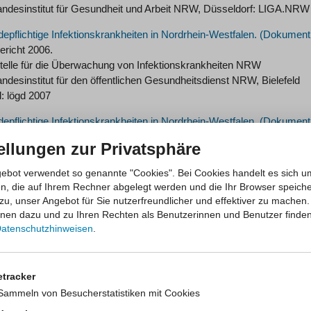
andesinstitut für Gesundheit und Arbeit NRW, Düsseldorf: LIGA.NRW
epflichtige Infektionskrankheiten in Nordrhein-Westfalen.
ericht 2006.
stelle für die Überwachung von Infektionskrankheiten NRW
ndesinstitut für den öffentlichen Gesundheitsdienst NRW, Bielefeld
d: lögd 2007
epflichtige Infektionskrankheiten in Nordrhein-Westfalen.
ericht 2005.
ellungen zur Privatsphäre
stelle für die Überwachung von Infektionskrankheiten NRW
ndesinstitut für den öffentlichen Gesundheitsdienst NRW, Bielefeld
ebot verwendet so genannte "Cookies". Bei Cookies handelt es sich u
d: lögd 2006
en, die auf Ihrem Rechner abgelegt werden und die Ihr Browser speiche
zu, unser Angebot für Sie nutzerfreundlicher und effektiver zu machen.
epflichtige Infektionskrankheiten in Nordrhein-Westfalen.
onen dazu und zu Ihren Rechten als Benutzerinnen und Benutzer finden
ericht 2004.
atenschutzhinweisen
.
stelle für die Überwachung von Infektionskrankheiten NRW
ndesinstitut für den öffentlichen Gesundheitsdienst NRW, Bielefeld
d: lögd 2005
etracker
Sammeln von Besucherstatistiken mit Cookies