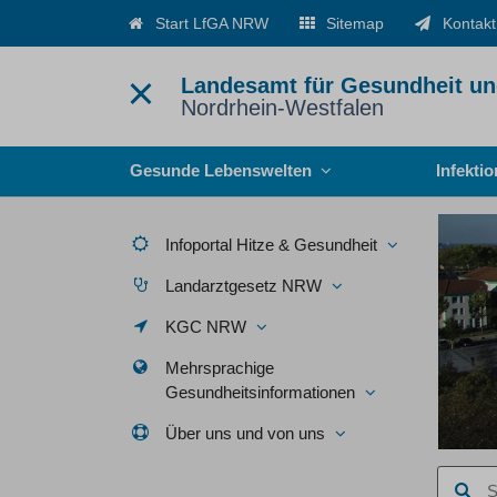
Start LfGA NRW
Sitemap
Kontakt
Landesamt für Gesundheit un
Nordrhein-Westfalen
Menü
Gesunde Lebenswelten
Infekti
Infoportal Hitze & Gesundheit
Landarztgesetz NRW
KGC NRW
Mehrsprachige
Gesundheitsinformationen
Über uns und von uns
Suchbegr