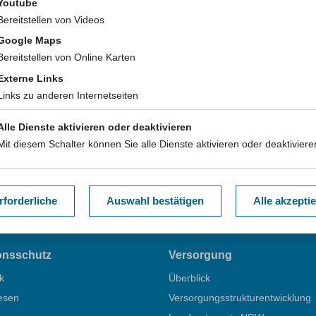
Youtube
Bereitstellen von Videos
dieser Seite:
www.lzg.nrw.de/11798625
Google Maps
Bereitstellen von Online Karten
Externe Links
Links zu anderen Internetseiten
Alle Dienste aktivieren oder deaktivieren
Mit diesem Schalter können Sie alle Dienste aktivieren oder deaktiviere
iff
rforderliche
Auswahl bestätigen
Alle akzepti
ionsschutz
Versorgung
k
Überblick
esen
Versorgungsstrukturentwicklung