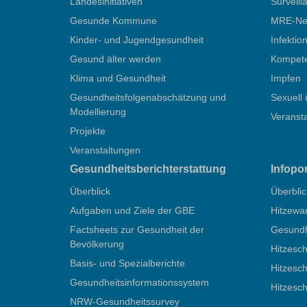
Landesinitiativen
Surveill
Gesunde Kommune
MRE-Net
Kinder- und Jugendgesundheit
Infektio
Gesund älter werden
Kompete
Klima und Gesundheit
Impfen
Gesundheitsfolgenabschätzung und
Sexuell 
Modellierung
Veranst
Projekte
Veranstaltungen
Gesundheitsberichterstattung
Infopo
Überblick
Überblic
Aufgaben und Ziele der GBE
Hitzewa
Factsheets zur Gesundheit der
Gesundhe
Bevölkerung
Hitzesch
Basis- und Spezialberichte
Hitzesch
Gesundheitsinformationssystem
Hitzesc
NRW-Gesundheitssurvey