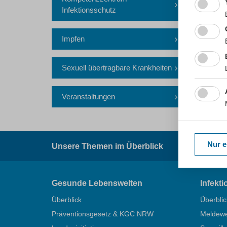
Infektionsschutz
Kurzlink 
Impfen
Sexuell übertragbare Krankheiten
Veranstaltungen
Suchbegr
Nur e
Unsere Themen im Überblick
Gesunde Lebenswelten
Infekt
Überblick
Überblic
Präventionsgesetz & KGC NRW
Meldew