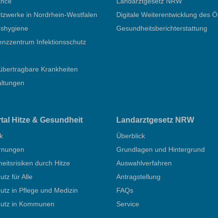
ance
Landarztgesetz NRW
zwerke in Nordrhein-Westfalen
Digitale Weiterentwicklung des 
nshygiene
Gesundheitsberichterstattung
nzzentrum Infektionsschutz
übertragbare Krankheiten
altungen
rtal Hitze & Gesundheit
Landarztgesetz NRW
k
Überblick
rnungen
Grundlagen und Hintergrund
itsrisiken durch Hitze
Auswahlverfahren
utz für Alle
Antragstellung
utz in Pflege und Medizin
FAQs
hutz in Kommunen
Service