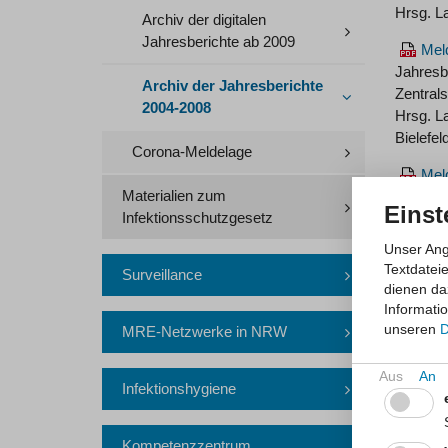
Hrsg. L
Archiv der digitalen
Jahresberichte ab 2009
Meld
Jahresb
Archiv der Jahresberichte
Zentral
2004-2008
Hrsg. La
Bielefel
Corona-Meldelage
Meld
Materialien zum
Jahresb
Einst
Infektionsschutzgesetz
Zentral
Hrsg. La
Unser Ang
Bielefel
Textdatei
Surveillance
dienen da
Meld
Informati
Jahresb
unseren
D
MRE-Netzwerke in NRW
Zentral
Hrsg. La
Bielefel
Infektionshygiene
Kompetenzzentrum