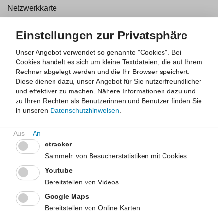
Netzwerkkarte
Kartenansicht
Listenansicht (barrierefrei)
Einstellungen zur Privatsphäre
Unser Angebot verwendet so genannte "Cookies". Bei
Kartenfilter
euPrevent
EurSafety Health-net
Cookies handelt es sich um kleine Textdateien, die auf Ihrem
-
mre-netz regio rhein ahr
mre-owl.net
ROGER
Rechner abgelegt werden und die Ihr Browser speichert.
anzuzeigende
andere regionale Netzwerke
Diese dienen dazu, unser Angebot für Sie nutzerfreundlicher
und effektiver zu machen.
Nähere Informationen dazu und
Netzwerke
alle auswählen
alle abwählen
zu Ihren Rechten als Benutzerinnen und Benutzer finden Sie
in unseren
Datenschutzhinweisen
.
MRSA-
+
und
MRE-
−
etracker
Netzwerke
-
Sammeln von Besucherstatistiken mit Cookies
Interaktive
Youtube
Karte
Bereitstellen von Videos
Google Maps
Bereitstellen von Online Karten