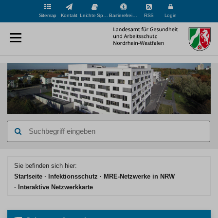
Sitemap
Kontakt
Leichte Sprache
Barrierefreiheit
RSS
Login
Suchbegriff
eingeben
Hauptinhaltsbereich
Sie befinden sich hier:
Startseite
Infektionsschutz
MRE-Netzwerke in NRW
Interaktive Netzwerkkarte