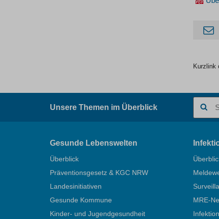
Über
Kurzlink 
Suchbegr
Unsere Themen im Überblick
Gesunde Lebenswelten
Infekt
Überblick
Überblic
Präventionsgesetz & KGC NRW
Meldew
Landesinitiativen
Surveill
Gesunde Kommune
MRE-Net
Kinder- und Jugendgesundheit
Infektio