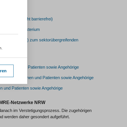
iresistenten Bakterium
n Erregern (MRE) zum sektorübergreifenden
n.
tientinnen und Patienten sowie Angehörige
eren
en für Patientinnen und Patienten sowie Angehörige
en und Patienten sowie Angehörige
er MRE-Netzwerke NRW
 danach im Verstetigungsprozess. Die zugehörigen
d werden daher gesondert aufgeführt.