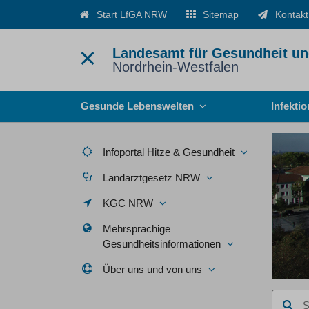
Start LfGA NRW
Sitemap
Kontakt
Landesamt für Gesundheit un
Nordrhein-Westfalen
Menü
Gesunde Lebenswelten
Infekti
Infoportal Hitze & Gesundheit
Landarztgesetz NRW
KGC NRW
Mehrsprachige
Gesundheitsinformationen
Über uns und von uns
Suchbegr