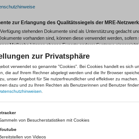
enschutzhinweise
nte zur Erlangung des Qualitätssiegels der MRE-Netzwe
r Verfügung stehenden Dokumente sind als Unterstützung gedacht u
okumente vorhanden sind, können diese verwendet werden, sofern sie 
ieser Maßgabe können ebenso Exporte anderer Systeme eingereicht 
ellungen zur Privatsphäre
 Teilnehmerliste für am Qualitätssiegel der MRE-Netzwerke NRW t
ebot verwendet so genannte "Cookies". Bei Cookies handelt es sich u
 Innerbetriebliche Schulungen
en, die auf Ihrem Rechner abgelegt werden und die Ihr Browser speiche
zu, unser Angebot für Sie nutzerfreundlicher und effektiver zu machen.
 Ermittlung der Quote der innerbetrieblichen Schulungen
onen dazu und zu Ihren Rechten als Benutzerinnen und Benutzer finden
3 Überprüfung der Umsetzung der KRINKO-Empfehlungen zum U
atenschutzhinweisen
.
 Bedarfsermittlung Hygienefachpersonal
etracker
4 Händehygiene-Compliance
Sammeln von Besucherstatistiken mit Cookies
 Händedesinfektionsmittelverbrauch
Youtube
5 MRGN-Erhebungsbogen
Bereitstellen von Videos