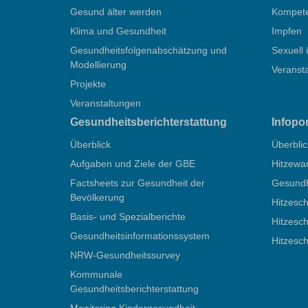
Gesund älter werden
Kompete
Klima und Gesundheit
Impfen
Gesundheitsfolgenabschätzung und
Sexuell 
Modellierung
Veranst
Projekte
Veranstaltungen
Gesundheitsberichterstattung
Infopo
Überblick
Überblic
Aufgaben und Ziele der GBE
Hitzewa
Factsheets zur Gesundheit der
Gesundhe
Bevölkerung
Hitzesch
Basis- und Spezialberichte
Hitzesch
Gesundheitsinformationssystem
Hitzesc
NRW-Gesundheitssurvey
Kommunale
Gesundheitsberichterstattung
Monitoring Kindergesundheit