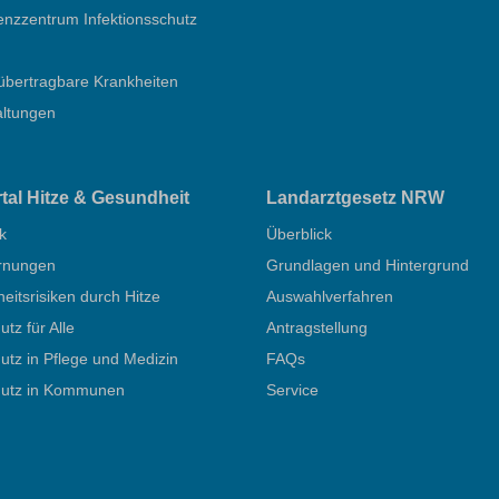
nzzentrum Infektionsschutz
übertragbare Krankheiten
altungen
rtal Hitze & Gesundheit
Landarztgesetz NRW
k
Überblick
rnungen
Grundlagen und Hintergrund
itsrisiken durch Hitze
Auswahlverfahren
utz für Alle
Antragstellung
utz in Pflege und Medizin
FAQs
hutz in Kommunen
Service