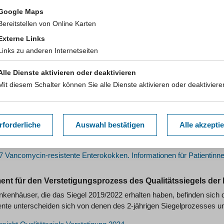
Google Maps
5 MRSA-Erhebungsbogen
Bereitstellen von Online Karten
 Beispieltabelle für Jahres- und Monatszahlen MRSA und MRGN
Externe Links
Links zu anderen Internetseiten
 Aufklärungsgespräch über die Kolonisation/Infektion mit einem mult
 Übergabebogen für Patientinnen und Patienten mit multiresistente
Alle Dienste aktivieren oder deaktivieren
tionsaustausch nach §2 HygMedVO (2012)
Mit diesem Schalter können Sie alle Dienste aktivieren oder deaktiviere
 Verfolgung des Überleitungsbogens
 Multiresistente gramnegative Erreger (MRGN). Informationen für Pa
rforderliche
Auswahl bestätigen
Alle akzepti
 Methicillin-resistenter Staphylococcus aureus (MRSA). Information
 Vancomycin-resistente Enterokokken. Informationen für Patientinn
nt für den Verstetigungsprozess des Qualitätssiegels d
ankenhäuser, die das Siegel 2019/2022 erhalten haben, befinden sich
te unterscheiden sich von denen des 2-jährigen Siegelprozesses un