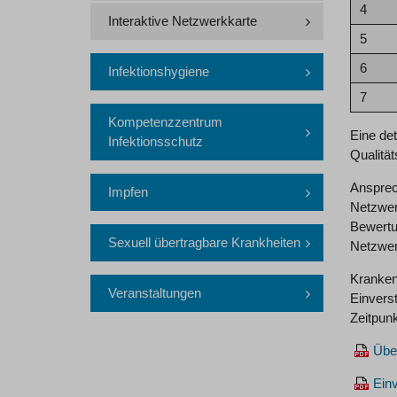
4
Interaktive Netzwerkkarte
5
6
Infektionshygiene
7
Kompetenzzentrum
Eine det
Infektionsschutz
Qualität
Ansprec
Impfen
Netzwer
Bewertu
Sexuell übertragbare Krankheiten
Netzwer
Kranken
Veranstaltungen
Einvers
Zeitpun
Über
Einv