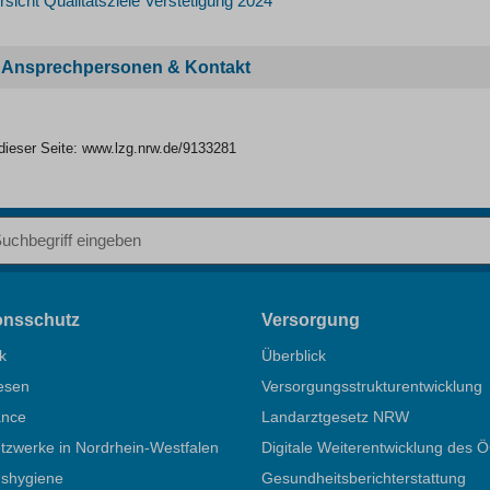
sicht Qualitätsziele Verstetigung 2024
Ansprechpersonen & Kontakt
dieser Seite:
www.lzg.nrw.de/9133281
iff
ionsschutz
Versorgung
k
Überblick
esen
Versorgungsstrukturentwicklung
ance
Landarztgesetz NRW
zwerke in Nordrhein-Westfalen
Digitale Weiterentwicklung des 
nshygiene
Gesundheitsberichterstattung