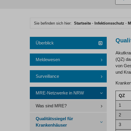
eingebe
Hauptinhaltsbereich
Sie befinden sich hier:
Startseite
Infektionsschutz
M
Quali
Überblick
Akutkran
(QZ) da
Meldewesen
von Ges
und Kra
Surveillance
Krankenh
MRE-Netzwerke in NRW
QZ
1
Was sind MRE?
2
Qualitätssiegel für
3
Krankenhäuser