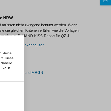
rke NRW
nd müssen nicht zwingend benutzt werden. Wenn
die gleichen Kriterien erfüllen wie die Vorlagen.
werden, z. B. HAND-KISS-Report für QZ 4.
eilnehmende Krankenhäuser
m kleine
rt. Diese
Nähere
 Sie in
mgang mit MRSA und MRGN