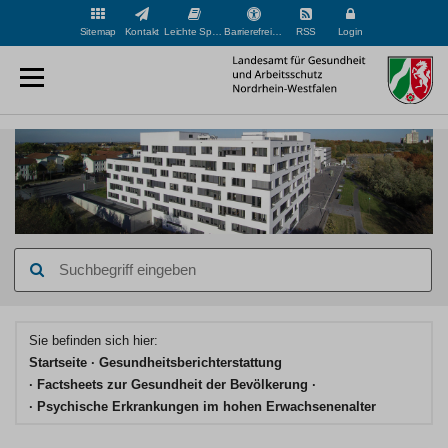
Sitemap
Kontakt
Leichte Sprache
Barrierefreiheit
RSS
Login
Suchbegriff
eingeben
Hauptinhaltsbereich
Sie befinden sich hier:
Startseite
Gesundheits­berichterstattung
Factsheets zur Gesundheit der Bevölkerung
Psychische Erkrankungen im hohen Erwachsenenalter