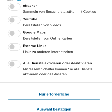
einsam gefühlt haben - mit möglicherweise entsprechenden
etracker
Auswirkungen auf die psychische Gesundheit älterer Menschen
Sammeln von Besucherstatistiken mit Cookies
[Huxhold & Tesch-Römer 2021].
Youtube
Bereitstellen von Videos
Google Maps
Bereitstellen von Online Karten
Externe Links
Links zu anderen Internetseiten
Tabelle 1: Zeitliche Entwicklung der häufigsten ambulanten
Alle Dienste aktivieren oder deaktivieren
Behandlungsdiagnosen (altersstandardisiert), ICD-10 Kapitel
Mit diesem Schalter können Sie alle Dienste
Psychische und Verhaltensstörungen, ab 65 Jahren, nach Geschlecht,
aktivieren oder deaktivieren.
NRW, 2011-2020. KV Nordrhein und Westfalen-Lippe, LZG.NRW
Im Rahmen der stationären Versorgung ist insgesamt eine
weniger stark ausgeprägte Zunahme der
Nur erforderliche
Behandlungshäufigkeit
(Alter 65 plus) von psychischen
Störungen zu beobachten als in der ambulanten Versorgung.
Allerdings haben Krankenhausbehandlungen aufgrund
Auswahl bestätigen