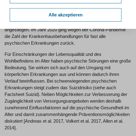
rezidivierender Depressionen und aufgrund somatoformer
Störungen bei Frauen und Männern im Zeitraum von 2011 bis
Alle akzeptieren
2019 zugenommen. Zudem ist die stationäre
Behandlungshäufigkeit
der Alkoholabhängigkeit bei Männern
angestiegen. Im Jahr 2020 ging wegen der Corona-Pandemie
die Zahl der Krankenhausbehandlungen für fast alle
psychischen Erkrankungen zurück.
Für Einschränkungen der Lebensqualität und des
Wohlbefindens im Alter haben psychische Störungen eine große
Bedeutung. Sie wirken sich auch auf den Umgang mit
körperlichen Erkrankungen aus und können dadurch ihren
Verlauf beeinflussen. Bei schwerwiegenden psychischen
Erkrankungen steigt zudem das Suizidrisiko (siehe auch
Factsheet Suizid). Neben Möglichkeiten zur Verbesserung der
Zugänglichkeit von Versorgungsangeboten werden deshalb
zunehmend Einflussfaktoren auf die psychische Gesundheit im
Alter und damit zusammenhängende Präventionsmöglichkeiten
diskutiert [Andreas et al. 2017, Volkert et al. 2017, Allen et al.
2014].