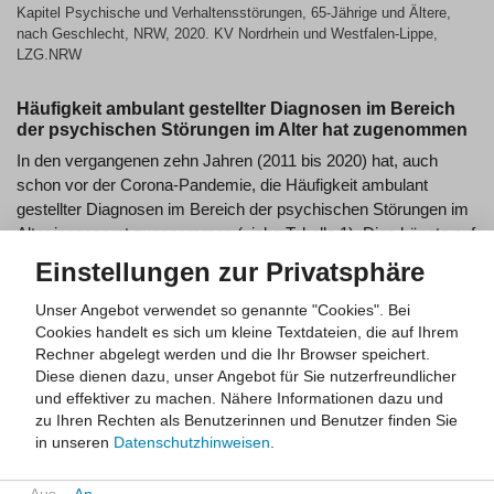
Kapitel Psychische und Verhaltensstörungen, 65-Jährige und Ältere,
nach Geschlecht, NRW, 2020. KV Nordrhein und Westfalen-Lippe,
LZG.NRW
Häufigkeit ambulant gestellter Diagnosen im Bereich
der psychischen Störungen im Alter hat zugenommen
In den vergangenen zehn Jahren (2011 bis 2020) hat, auch
schon vor der Corona-Pandemie, die Häufigkeit ambulant
gestellter Diagnosen im Bereich der psychischen Störungen im
Alter insgesamt zugenommen (siehe Tabelle 1). Dies könnte auf
eine verbesserte Wahrnehmung und Diagnostik psychischer
Einstellungen zur Privatsphäre
Störungen oder auf Veränderungen der Kodierpraxis
zurückzuführen sein. Es ist aber auch nicht auszuschließen,
Unser Angebot verwendet so genannte "Cookies". Bei
dass die
Prävalenz
psychischer Störungen in der älteren
Cookies handelt es sich um kleine Textdateien, die auf Ihrem
Rechner abgelegt werden und die Ihr Browser speichert.
Bevölkerung angestiegen ist. Der Hintergrund für die
Diese dienen dazu, unser Angebot für Sie nutzerfreundlicher
beobachtbaren Veränderungen kann auch von Erkrankung zu
und effektiver zu machen.
Nähere Informationen dazu und
Erkrankung variieren. Die Auswirkungen der Corona-Pandemie
zu Ihren Rechten als Benutzerinnen und Benutzer finden Sie
auf die psychische Gesundheit von älteren Menschen lässt sich
in unseren
Datenschutzhinweisen
.
noch nicht abschließend bewerten [Mauz et al. 2021]. Umfragen
deuten darauf hin, dass sich in dieser Zeit mehr Menschen