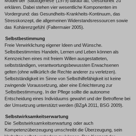
Modell der
Salutogenese
(1979) darauf ab,
Gesundheit
zu
erklären. Dabei stehen vier wesentliche Komponenten im
Vordergrund: das Gesundheits-Krankheits-Kontinuum, das
Stresskonzept, die allgemeinen Widerstandsressourcen sowie
das
Kohärenzgefühl
(Faltermaier 2005).
Selbstbestimmung
Freie Verwirklichung eigener Ideen und Wünsche.
Selbstbestimmtes Handeln, Lernen und Leben können als
Kennzeichen eines mit freiem Willen ausgestatteten,
selbstständigen, verantwortungsbewussten Erwachsenen
gelten (ohne willkürlich die Rechte anderer zu verletzen).
Selbstständigkeit im Sinne von Selbsthilfefähigkeit ist keine
zwingende Voraussetzung, aber eine Erleichterung zur
Selbstbestimmung
. In der Pflege sollte die autonome
Entscheidung eines Individuums gewahrt und der Betroffene bei
der Umsetzung unterstützt werden (BZgA 2011, BSG 2009).
Selbstwirksamkeitserwartung
Die
Selbstwirksamkeitserwartung
oder auch
Kompetenzüberzeugung umschreibt die Überzeugung, sein