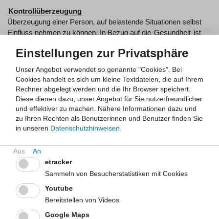
Kontrollüberzeugung
Überzeugung einer Person, auf belastende Situationen selbst
Einfluss nehmen zu können. In Bezug auf die
Gesundheit
ist
dies die Überzeugung auf seine eigene
Gesundheit
Einfluss
Einstellungen zur Privatsphäre
nehmen zu können (Faltermaier 2005).
Unser Angebot verwendet so genannte "Cookies". Bei
Kuration
Cookies handelt es sich um kleine Textdateien, die auf Ihrem
Heilung von Krankheit, Beendigung einer Erkrankung und
Rechner abgelegt werden und die Ihr Browser speichert.
Verhinderung des Fortschreitens von Krankheit, möglichst mit
Diese dienen dazu, unser Angebot für Sie nutzerfreundlicher
vollständiger Wiederherstellung (BZgA 2011, BSG 2009).
und effektiver zu machen.
Nähere Informationen dazu und
zu Ihren Rechten als Benutzerinnen und Benutzer finden Sie
Lebenserwartung
in unseren
Datenschutzhinweisen
.
Die
Lebenserwartung
ist die zu erwartende Zeitspanne, die
einem Menschen ab einem gegebenen Zeitpunkt bis zu seinem
Tod verbleibt. Die aktive
Lebenserwartung
gibt an, wie viele
etracker
Lebensjahre Menschen nach durchschnittlichen Verhältnissen
Sammeln von Besucherstatistiken mit Cookies
noch ohne Verluste von Fähigkeiten erreichen. Die fernere
Lebenserwartung
gibt an, wie viele weitere Lebensjahre
Youtube
Menschen eines bestimmten Alters, zum Beispiel die heute 60-
Bereitstellen von Videos
Jährigen, nach den in der aktuellen Berichtsperiode geltenden
Google Maps