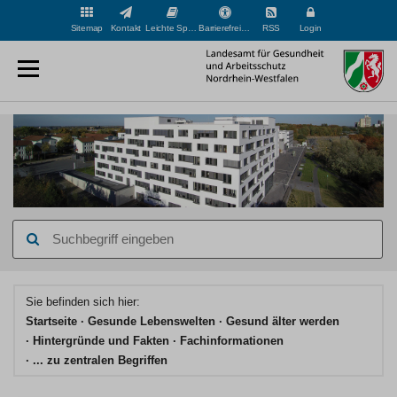
Sitemap
Kontakt
Leichte Sprache
Barrierefreiheit
RSS
Login
Suchbegriff
eingeben
Hauptinhaltsbereich
Sie befinden sich hier:
Startseite
Gesunde Lebenswelten
Gesund älter werden
Hintergründe und Fakten
Fachinformationen
... zu zentralen Begriffen