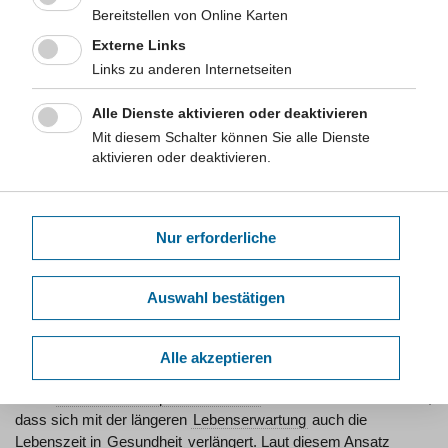
Sterblichkeitsverhältnissen durchschnittlich noch weiterleben
Bereitstellen von Online Karten
(BZgA 2011, BSG 2009).
Externe Links
Lebensqualität
Links zu anderen Internetseiten
(quality of life) Bezeichnet Aspekte, die die Lebensbedingungen
in einer Gesellschaft ausmachen. Im allgemeinen
Alle Dienste aktivieren oder deaktivieren
Sprachgebrauch wird mit Qualität des Lebens vorwiegend der
Mit diesem Schalter können Sie alle Dienste
Grad des Wohlbefindens eines Menschen oder einer Gruppe
aktivieren oder deaktivieren.
von Menschen beschrieben (BZgA 2011, BSG 2009).
Medikalisierungsthese
(Expansion of Morbidity)
Diese These vertritt die Ansicht, dass die steigende
Nur erforderliche
Lebenserwartung
auch mit einer längeren Zeit an gesundheitlich
beeinträchtigten Lebensjahren einhergeht. Ebenfalls wird mit
dieser These angenommen, dass sich als Folge dessen die
Auswahl bestätigen
Länge der Lebenszeit in chronischer Krankheit vermehrt (RKI
2009).
Alle akzeptieren
Morbiditätskompressionsthese
(Compression of Morbidity)
In der
Morbiditätskompressionsthese
wird der Ansatz vertreten,
dass sich mit der längeren
Lebenserwartung
auch die
Lebenszeit in
Gesundheit
verlängert. Laut diesem Ansatz