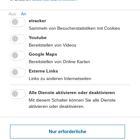
die Landesinitiative "Gesundes Land NRW" zu unterstützen.
etracker
Akteure
Sammeln von Besucherstatistiken mit Cookies
In dem einmal jährlich tagenden Gremium sind alle wichtigen
Youtube
Akteure des nordrhein-westfälischen Gesundheitswesens
vertreten:
Bereitstellen von Videos
Google Maps
Sozialversicherungsträger,
Bereitstellen von Online Karten
verfasste Ärzte- und Zahnärzteschaft, Apotheker,
Krankenhausgesellschaft,
Externe Links
Arbeitgeber und Gewerkschaften,
Links zu anderen Internetseiten
Wohlfahrtsverbände,
Kommunale Spitzenverbände,
Alle Dienste aktivieren oder deaktivieren
Landschaftsverbände,
Mit diesem Schalter können Sie alle Dienste
Einrichtungen der Gesundheitsvorsorge und des
aktivieren oder deaktivieren.
Patientenschutzes,
gesundheitliche Selbsthilfe.
Nur erforderliche