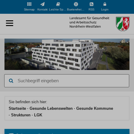
Sitemap
Kontakt
Leichte Sprache
Barrierefreiheit
RSS
Login
Suchbegriff
eingeben
Hauptinhaltsbereich
Sie befinden sich hier:
Startseite
Gesunde Lebenswelten
Gesunde Kommune
Strukturen
LGK