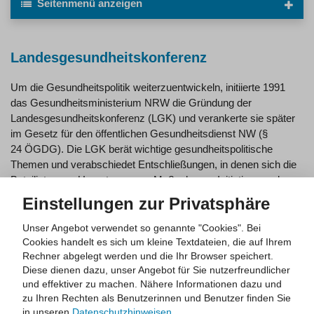
Seitenmenü
anzeigen
Landesgesundheitskonferenz
Um die Gesundheitspolitik weiterzuentwickeln, initiierte 1991
das Gesundheitsministerium NRW die Gründung der
Landesgesundheitskonferenz (LGK) und verankerte sie später
im Gesetz für den öffentlichen Gesundheitsdienst NW (§
24 ÖGDG). Die LGK berät wichtige gesundheitspolitische
Themen und verabschiedet Entschließungen, in denen sich die
Beteiligten zur Umsetzung von Maßnahmen, Initiativen und
Projekten verständigen.
Einstellungen zur Privatsphäre
Unser Angebot verwendet so genannte "Cookies". Bei
Schwerpunkte
Cookies handelt es sich um kleine Textdateien, die auf Ihrem
Rechner abgelegt werden und die Ihr Browser speichert.
Schwerpunkte der Arbeit der Landesgesundheitskonferenz sind
Diese dienen dazu, unser Angebot für Sie nutzerfreundlicher
und effektiver zu machen.
Nähere Informationen dazu und
die Landesberichterstattung über die Gesundheit der
zu Ihren Rechten als Benutzerinnen und Benutzer finden Sie
Bevölkerung und
in unseren
Datenschutzhinweisen
.