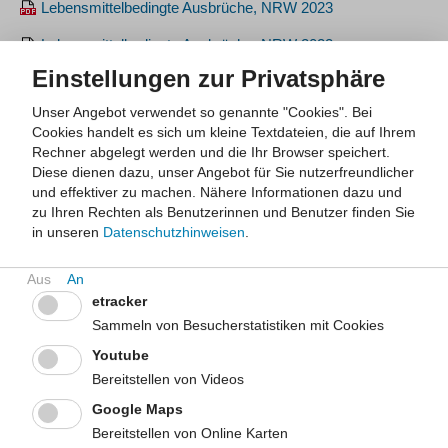
Lebensmittelbedingte Ausbrüche, NRW 2023
Lebensmittelbedingte Ausbrüche, NRW 2022
Einstellungen zur Privatsphäre
Lebensmittelbedingte Ausbrüche, NRW 2021
Unser Angebot verwendet so genannte "Cookies". Bei
Lebensmittelbedingte Ausbrüche, NRW 2020
Cookies handelt es sich um kleine Textdateien, die auf Ihrem
Rechner abgelegt werden und die Ihr Browser speichert.
Diese dienen dazu, unser Angebot für Sie nutzerfreundlicher
Richtiger Umgang mit Lebensmitteln im
und effektiver zu machen.
Nähere Informationen dazu und
Privathaushalt – Informationen und Tipps zur
zu Ihren Rechten als Benutzerinnen und Benutzer finden Sie
Vermeidung von Lebensmittelinfektionen
in unseren
Datenschutzhinweisen
.
Im Jahr 2024 wurden dem Landesamt für Gesundheit und
Arbeitsschutz Nordrhein-Westfalen (LfGA NRW) knapp 24.000
Erkrankungsfälle übermittelt, die von hauptsächlich durch
etracker
Lebensmittel übertragenen Krankheitserregern ausgelöst
Sammeln von Besucherstatistiken mit Cookies
wurden. Eine Lebensmittelinfektion äußert sich meistens durch
Youtube
Bauchschmerzen, Durchfall und Erbrechen. Bei Infektionen mit
Bereitstellen von Videos
Hepatitis-Viren kann es auch zu Leberentzündungen kommen.
In der Regel heilen lebensmittelbedingte Infektionen von selbst
Google Maps
aus. Bei Personen mit einem geschwächten oder noch nicht
Bereitstellen von Online Karten