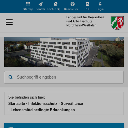
Sitemap
Kontakt
Leichte Sprache
Barrierefreiheit
RSS
Login
Suchbegriff
eingeben
Hauptinhaltsbereich
Sie befinden sich hier:
Startseite
Infektionsschutz
Surveillance
Lebensmittelbedingte Erkrankungen