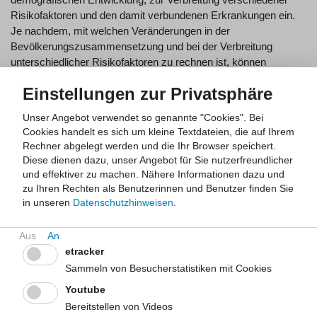
Risikofaktoren und den damit verbundenen Erkrankungen ein.
Je nachdem, mit welchen Veränderungen in der
Bevölkerungszusammensetzung und bei der Verbreitung
unterschiedlicher Risikofaktoren zu rechnen ist, können
verschiedene Szenarien simuliert und Gesundheitseffekte
Einstellungen zur Privatsphäre
geschätzt werden.
Unser Angebot verwendet so genannte "Cookies". Bei
Die Modellierung ist somit ein wichtiger Baustein für die
Cookies handelt es sich um kleine Textdateien, die auf Ihrem
Gesundheitsfolgenabschätzung, denn die simulierten
Rechner abgelegt werden und die Ihr Browser speichert.
Effektschätzer spielen eine zunehmende Rolle für
Diese dienen dazu, unser Angebot für Sie nutzerfreundlicher
Planungsprozesse im Bereich Gesundheitsschutz, -förderung
und effektiver zu machen.
Nähere Informationen dazu und
und -versorgung. Die Modellierung beschäftigt sich ebenso mit
zu Ihren Rechten als Benutzerinnen und Benutzer finden Sie
der Frage, welche Erkrankungen und Faktoren eine besonders
in unseren
Datenschutzhinweisen
.
hohe Krankheitslast in spezifischen Teilen der NRW-
Bevölkerung verursachen. Für quantitative Modellierungen nutzt
das LZG.NRW vorrangig das Instrument DYNAMO-HIA.
etracker
Sammeln von Besucherstatistiken mit Cookies
Gesundheitsfolgenabschätzung
Youtube
DYNAMO-HIA
Bereitstellen von Videos