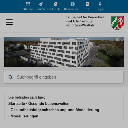
Sitemap
Kontakt
Leichte Sprache
Barrierefreiheit
RSS
Login
Suchbegriff
eingeben
Hauptinhaltsbereich
Sie befinden sich hier:
Startseite
Gesunde Lebenswelten
Gesundheitsfolgenabschätzung und Modellierung
Modellierungen