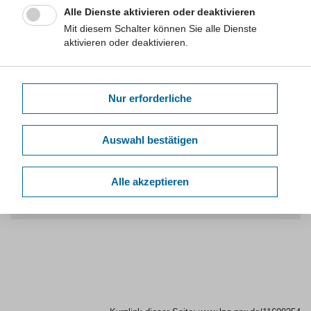
Alle Dienste aktivieren oder deaktivieren
West-Nil-Fieber
Mit diesem Schalter können Sie alle Dienste
aktivieren oder deaktivieren.
Zikavirus-Erkrankung
Nur erforderliche
Toolbox „Stechmücken und
mückenübertragene Erreger“
Auswahl bestätigen
Hier finden Sie eine Toolbox mit Arbeitshilfen, Materialien
und Informationen rund um das Thema "Stechmücken
und mückenübertragene Erreger".
Alle akzeptieren
Mehr