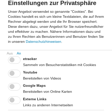
Einstellungen zur Privatsphäre
internationalen Güterverkehrs, fördern den Eintrag und die
Vermehrung neuartiger Erreger. Durch die Urbanisierung treffen
Unser Angebot verwendet so genannte "Cookies". Bei
zudem Menschen und Gesundheitsschädlinge häufiger
Cookies handelt es sich um kleine Textdateien, die auf Ihrem
aufeinander.
Rechner abgelegt werden und die Ihr Browser speichert.
Diese dienen dazu, unser Angebot für Sie nutzerfreundlicher
Vor diesem Hintergrund sollte zum Schutz der öffentlichen
und effektiver zu machen.
Nähere Informationen dazu und
Gesundheit das Auftreten sowohl neuartiger bzw. unüblicher
zu Ihren Rechten als Benutzerinnen und Benutzer finden Sie
Erreger als auch deren Überträger in Deutschland aufmerksam
in unseren
Datenschutzhinweisen
.
beobachtet werden.
Im Folgenden werden die für Deutschland besonders relevanten
etracker
"emerging diseases" in Steckbriefen kurz beschrieben.
Sammeln von Besucherstatistiken mit Cookies
Youtube
Bereitstellen von Videos
Chikungunya-Fieber
Google Maps
Bereitstellen von Online Karten
Dengue-Fieber
Externe Links
Gelbfieber
Links zu anderen Internetseiten