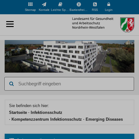
Sitemap
Kontakt
Leichte Sprache
Barrierefreiheit
RSS
Login
Suchbegriff
eingeben
Hauptinhaltsbereich
Sie befinden sich hier:
Startseite
Infektionsschutz
Kompetenzzentrum Infektionsschutz
Emerging Diseases