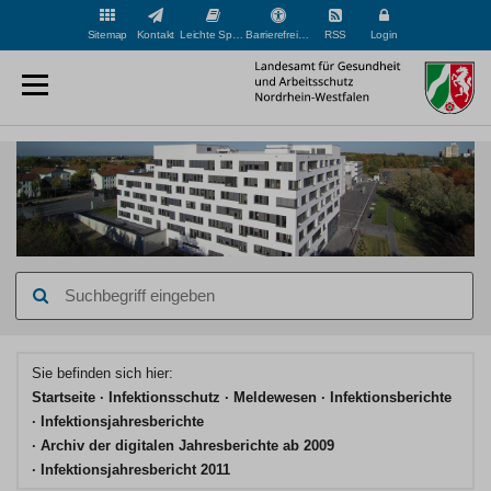
Sitemap
Kontakt
Leichte Sprache
Barrierefreiheit
RSS
Login
Suchbegriff
eingeben
Hauptinhaltsbereich
Sie befinden sich hier:
Startseite
Infektionsschutz
Meldewesen
Infektionsberichte
Infektionsjahresberichte
Archiv der digitalen Jahresberichte ab 2009
Infektionsjahresbericht 2011