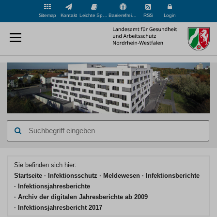
Sitemap
Kontakt
Leichte Sprache
Barrierefreiheit
RSS
Login
Suchbegriff
eingeben
Hauptinhaltsbereich
Sie befinden sich hier:
Startseite
Infektionsschutz
Meldewesen
Infektionsberichte
Infektionsjahresberichte
Archiv der digitalen Jahresberichte ab 2009
Infektionsjahresbericht 2017