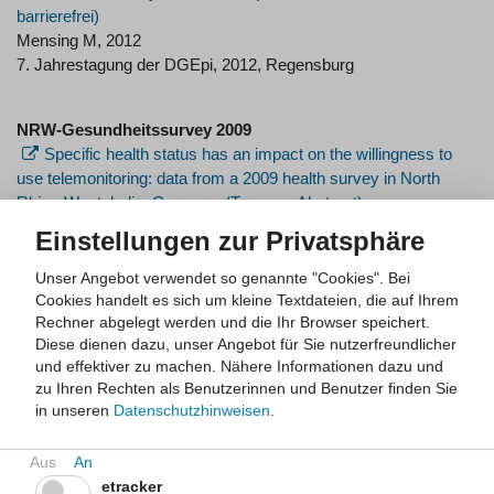
Mensing M, 2012
7. Jahrestagung der DGEpi, 2012, Regensburg
NRW-Gesundheitssurvey 2009
Specific health status has an impact on the willingness to
use telemonitoring: data from a 2009 health survey in North
Rhine-Westphalia, Germany (Tagungs-Abstract)
Bürmann genannt Siggemann C, Mensing M, Classen T,
Einstellungen zur Privatsphäre
Hornberg C, Terschüren C
Telemedicine and e-health 2013, 19 (9), 692-698
Unser Angebot verwendet so genannte "Cookies". Bei
Cookies handelt es sich um kleine Textdateien, die auf Ihrem
Is telemonitoring an option against shortage of physicians in
Rechner abgelegt werden und die Ihr Browser speichert.
rural regions? Attitude towards telemedical devices in the North
Diese dienen dazu, unser Angebot für Sie nutzerfreundlicher
Rhine-Westphalian health survey, Germany
und effektiver zu machen.
Nähere Informationen dazu und
zu Ihren Rechten als Benutzerinnen und Benutzer finden Sie
in unseren
Datenschutzhinweisen
.
Terschüren C, Mensing M, Mekel O
BMC Health Services Research 2012, 12:95
Die Bevölkerungsbefragung zur Gesundheit 2009. Eine
etracker