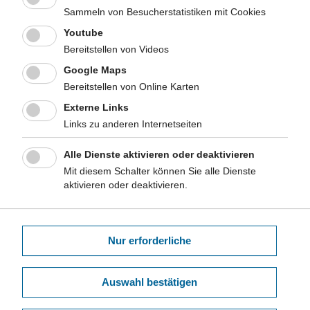
repräsentative Erhebung für NRW. LIGA.Fokus 9
Sammeln von Besucherstatistiken mit Cookies
Youtube
LIGA.NRW, 2011
Bereitstellen von Videos
Nutzung von Telemedizin zu Hause - Bekanntheitsgrad und
Google Maps
Einstellung in der Allgemeinbevölkerung von Nordrhein-
Bereitstellen von Online Karten
Westfalen (Tagungs-Abstract)
Terschüren C, Mensing M, Mekel OC
Externe Links
Das Gesundheitswesen. 72 (2010), P87
Links zu anderen Internetseiten
Das Gesundheitsverhalten in NRW: Ergebnisse aus dem
Alle Dienste aktivieren oder deaktivieren
Bevölkerungssurvey 2009 (Poster)
Mit diesem Schalter können Sie alle Dienste
aktivieren oder deaktivieren.
Mensing M 2010
46. Jahrestagung der DGSMP, 2010, Berlin
Nur erforderliche
NRW-Gesundheitssurvey 2008
Gesundheitsberichterstattung NRW: Der
Bevölkerungssurvey 2008
Auswahl bestätigen
LIGA.NRW: NRW kurz und informativ, April 2009