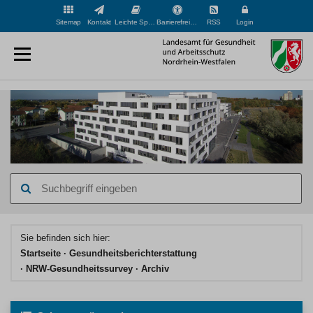
Sitemap
Kontakt
Leichte Sprache
Barrierefreiheit
RSS
Login
Suchbegriff
eingeben
Hauptinhaltsbereich
Sie befinden sich hier:
Startseite
Gesundheits­berichterstattung
NRW-Gesundheitssurvey
Archiv