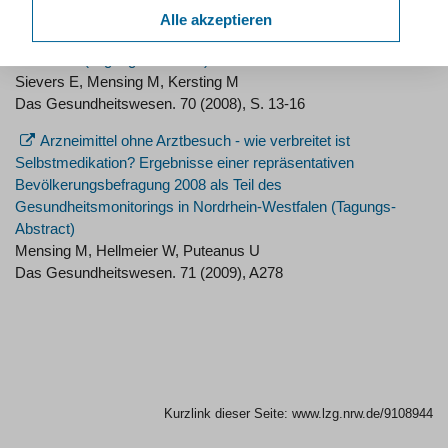
Die Einstellung der Bevölkerung zum Stillen und zur
Alle akzeptieren
Säuglingsernährung - Bevölkerungsbefragung in Nordrhein-
Westfalen (Tagungs-Abstract)
Sievers E, Mensing M, Kersting M
Das Gesundheitswesen. 70 (2008), S. 13-16
Arzneimittel ohne Arztbesuch - wie verbreitet ist
Selbstmedikation? Ergebnisse einer repräsentativen
Bevölkerungsbefragung 2008 als Teil des
Gesundheitsmonitorings in Nordrhein-Westfalen (Tagungs-
Abstract)
Mensing M, Hellmeier W, Puteanus U
Das Gesundheitswesen. 71 (2009), A278
Kurzlink dieser Seite:
www.lzg.nrw.de/9108944