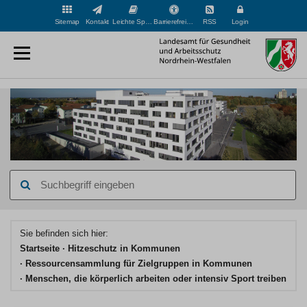
Sitemap
Kontakt
Leichte Sprache
Barrierefreiheit
RSS
Login
Suchbegriff
eingeben
Hauptinhaltsbereich
Sie befinden sich hier:
Startseite
Hitzeschutz in Kommunen
Ressourcensammlung für Zielgruppen in Kommunen
Menschen, die körperlich arbeiten oder intensiv Sport treiben