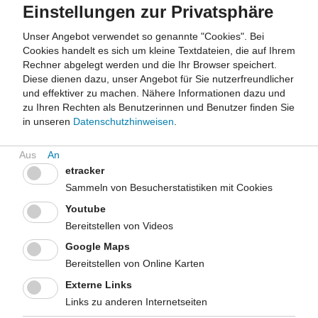
Material
Einstellungen zur Privatsphäre
Einnahme von Arzneimitteln
Unser Angebot verwendet so genannte "Cookies". Bei
In der Arbeitshilfe finden Sie eine Übersicht von Wirkstoffen und
Cookies handelt es sich um kleine Textdateien, die auf Ihrem
beispielhaften Handelsnamen, bei denen im Zusammenhang
Rechner abgelegt werden und die Ihr Browser speichert.
von Hitze- sowie Sonnenexposition Neben- und
Diese dienen dazu, unser Angebot für Sie nutzerfreundlicher
Wechselwirkungen auftreten können.
und effektiver zu machen.
Nähere Informationen dazu und
Herausgegeben von:
Landeszentrum Gesundheit Nordrhein-
zu Ihren Rechten als Benutzerinnen und Benutzer finden Sie
Westfalen (LZG.NRW)
in unseren
Datenschutzhinweisen
.
Zur Arbeitshilfe
Lagerung von Arzneimitteln
etracker
In der Arbeitshilfe finden Sie Informationen zur fachgerechten
Sammeln von Besucherstatistiken mit Cookies
Lagerung von Medikamenten während des Sommers.
Youtube
Herausgegeben von:
Landeszentrum Gesundheit Nordrhein-
Westfalen (LZG.NRW)
Bereitstellen von Videos
Zur Arbeitshilfe
Google Maps
Bereitstellen von Online Karten
Bei Hitze einen kühlen Kopf bewahren
Dieser Flyer gibt praktische Ratschläge zum Schutz von
Externe Links
Menschen bei Hitze. Außerdem wird auf die Bedeutung der
Links zu anderen Internetseiten
richtigen Lagerung von Medikamenten hingewiesen, da Hitze