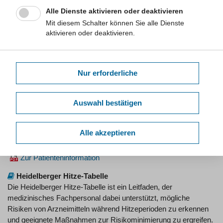
deren Wirkung beeinträchtigen kann, sowie auf mögliche
Alle Dienste aktivieren oder deaktivieren
hitzebedingte Gesundheitsrisiken, bei denen ärztlicher Rat
Mit diesem Schalter können Sie alle Dienste
wichtig ist.
aktivieren oder deaktivieren.
Herausgegeben von:
Bundesvereinigung Deutscher
Apothekerverbände (ABDA)
Zum Flyer
Nur erforderliche
Hitzeschutztipps aus Ihrer Apotheke
Diese Patienteninformation gibt praktische Tipps, wie Sie Ihre
Auswahl bestätigen
Medikamente bei Hitze richtig lagern sollten. Es informiert über
hitzebedingte Gesundheitsprobleme und wie Sie gesund durch
den Sommer kommen.
Alle akzeptieren
Herausgegeben von:
Bundesvereinigung Deutscher
Apothekerverbände (ABDA)
Zur Patienteninformation
Heidelberger Hitze-Tabelle
Die Heidelberger Hitze-Tabelle ist ein Leitfaden, der
medizinisches Fachpersonal dabei unterstützt, mögliche
Risiken von Arzneimitteln während Hitzeperioden zu erkennen
und geeignete Maßnahmen zur Risikominimierung zu ergreifen.