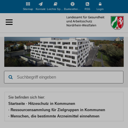
Sitemap
Kontakt
Leichte Sprache
Barrierefreiheit
RSS
Login
Suchbegriff
eingeben
Hauptinhaltsbereich
Sie befinden sich hier:
Startseite
Hitzeschutz in Kommunen
Ressourcensammlung für Zielgruppen in Kommunen
Menschen, die bestimmte Arzneimittel einnehmen