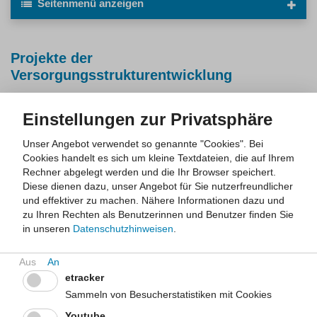
Seitenmenü
anzeigen
Projekte der
Versorgungsstrukturentwicklung
Jüngere Projekte der Versorgungsstrukturentwicklung
Einstellungen zur Privatsphäre
(ab 2015)
FAB.NRW - Evaluation einer Softwarelösung zur
Unser Angebot verwendet so genannte "Cookies". Bei
Bettensuche in Kinderkliniken im Hinblick auf Vereinfachung von
Cookies handelt es sich um kleine Textdateien, die auf Ihrem
Versorgungsabläufen, Nutzerzufriedenheit und das Potenzial
Rechner abgelegt werden und die Ihr Browser speichert.
einer telemedizinischen Erweiterung mit Anbindung an DEMIS,
Diese dienen dazu, unser Angebot für Sie nutzerfreundlicher
DIVI-lntensivregister, IG.NRW/MediRIG
und effektiver zu machen.
Nähere Informationen dazu und
zu Ihren Rechten als Benutzerinnen und Benutzer finden Sie
Evaluation des Modellvorhabens "Integration des ärztlichen
in unseren
Datenschutzhinweisen
.
Bereitschaftsdienstes in die Leitstellen für den Feuerschutz, die
Hilfeleistungen, den Katastrophenschutz und den
Rettungsdienst der Kreise Höxter - Lippe - Paderborn"
etracker
Sammeln von Besucherstatistiken mit Cookies
Gutachten der Universität Heidelberg: "Möglichkeiten und
Grenzen der ärztlichen Leichenschau"
Youtube