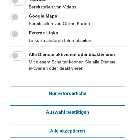
Bereitstellen von Videos
Abschlussbericht der Prognos AG: "Regionale qualitative
Google Maps
und quantitative Analysen zu Todesbescheinigungen;
Bereitstellen von Online Karten
Entwicklung von Modellkonzeptionen!"
Externe Links
Geburtshilfliche Versorgung durch Hebammen in Nordrhein-
Links zu anderen Internetseiten
Westfalen (HebAB.NRW)
Geburt im hebammengeleiteten Kreißsaal (GEscHIcK)
Alle Dienste aktivieren oder deaktivieren
Mit diesem Schalter können Sie alle Dienste
aktivieren oder deaktivieren.
Nur erforderliche
Kurzlink dieser Seite:
www.lzg.nrw.de/9844632
Auswahl bestätigen
Unsere Themen im Überblick
Suchbegriff
Alle akzeptieren