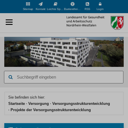
Sitemap
Kontakt
Leichte Sprache
Barrierefreiheit
RSS
Login
Suchbegriff
eingeben
Hauptinhaltsbereich
Sie befinden sich hier:
Startseite
Versorgung
Versorgungsstrukturentwicklung
Projekte der Versorgungsstrukturentwicklung