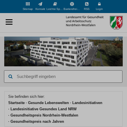
Sitemap
Kontakt
Leichte Sprache
Barrierefreiheit
RSS
Login
Suchbegriff
eingeben
Hauptinhaltsbereich
Sie befinden sich hier:
Startseite
Gesunde Lebenswelten
Landesinitiativen
Landesinitiative Gesundes Land NRW
Gesundheitspreis Nordrhein-Westfalen
Gesundheitspreis nach Jahren