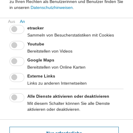
zu Ihren Rechten als Benutzerinnen und Benutzer finden Sie
Gesundheitspreis 2020: Seelische Gesundheit im Alter
in unseren
Datenschutzhinweisen
.
Gesundheitspreis 2019: Integrierte Präventionsprojekte -
Gesundheit in allen Politikbereichen
etracker
Sammeln von Besucherstatistiken mit Cookies
Gesundheitspreis 2017: Angekommen in Nordrhein-
Westfalen: Flüchtlinge im Gesundheitswesen
Youtube
Bereitstellen von Videos
Gesundheitspreis 2016: Selbstbestimmung von Patientinnen
und Patienten stärken
Google Maps
Bereitstellen von Online Karten
Gesundheitspreis 2015: Verbesserung der gesundheitlichen
Externe Links
Versorgung von Menschen in prekären Lebenslagen
Links zu anderen Internetseiten
Gesundheitspreis 2014: Verbesserung der gesundheitlichen
Versorgung von Menschen mit Behinderungen
Alle Dienste aktivieren oder deaktivieren
Mit diesem Schalter können Sie alle Dienste
Gesundheitspreis 2013: Arzneimitteltherapiesicherheit
aktivieren oder deaktivieren.
Gesundheitspreis 2012: Prävention nosokomialer
Infektionen