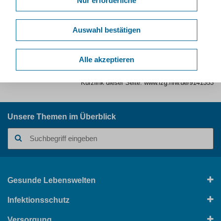
Nur erforderliche
Gesundheitspreis 2011: Förderung der psychischen
Gesundheit von Kindern und Jugendlichen in NRW
Auswahl bestätigen
Alle akzeptieren
Kurzlink dieser Seite:
www.lzg.nrw.de/9141353
Unsere Themen im Überblick
Suchbegriff
Gesunde Lebenswelten
Infektionsschutz
Versorgung