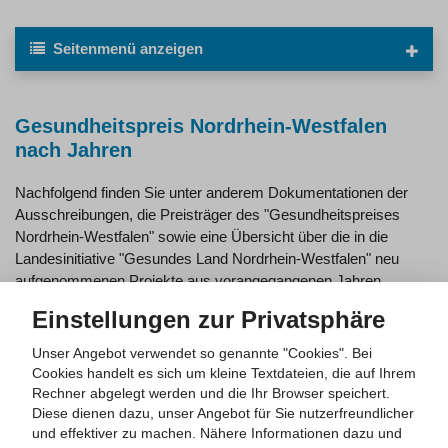
Seitenmenü
anzeigen
Gesundheitspreis Nordrhein-Westfalen
nach Jahren
Nachfolgend finden Sie unter anderem Dokumentationen der
Ausschreibungen, die Preisträger des "Gesundheitspreises
Nordrhein-Westfalen" sowie eine Übersicht über die in die
Landesinitiative "Gesundes Land Nordrhein-Westfalen" neu
aufgenommenen Projekte aus vorangegangenen Jahren.
Einstellungen zur Privatsphäre
Gesundheitspreis 2024: Gesundheitskompetenz stärken
Unser Angebot verwendet so genannte "Cookies". Bei
Gesundheitspreis 2023: Klimaschutz und Klimaanpassung
Cookies handelt es sich um kleine Textdateien, die auf Ihrem
sind Gesundheitsschutz
Rechner abgelegt werden und die Ihr Browser speichert.
Gesundheitspreis 2022: Fachkräftegewinnung im
Diese dienen dazu, unser Angebot für Sie nutzerfreundlicher
und effektiver zu machen.
Nähere Informationen dazu und
Gesundheitswesen