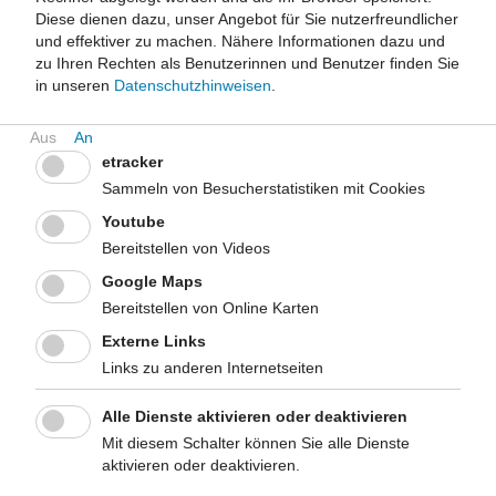
Nachrückverfahren
Diese dienen dazu, unser Angebot für Sie nutzerfreundlicher
Mitteilung der Ergebnisse und Durchführung des
und effektiver zu machen.
Nähere Informationen dazu und
Nachrückverfahrens. Das weitere Interesse an einem
zu Ihren Rechten als Benutzerinnen und Benutzer finden Sie
Studienplatz muss aktiv erklärt werden, sonst wird der
in unseren
Datenschutzhinweisen
.
Studienplatz an eine andere Bewerberin oder einen anderen
Bewerber vergeben.
etracker
Januar 2027: Meldung an hochschulstart
Meldung der zuzulassenden Bewerberinnen und Bewerber an
Sammeln von Besucherstatistiken mit Cookies
die Stiftung für Hochschulzulassung (SfH; hochschulstart.de).
Youtube
Erteilung der Ablehnungsbescheide an die nicht-zugelassenen
Bereitstellen von Videos
Bewerberinnen und Bewerber durch das LfGA NRW.
Google Maps
Voraussichtlich Ende Januar 2027: Zulassungsbescheide
Bereitstellen von Online Karten
der Stiftung für Hochschulzulassung
Externe Links
Erteilung der Zulassungsbescheide für das Sommersemester
Links zu anderen Internetseiten
2027 durch die Stiftung für Hochschulzulassung (SfH;
hochschulstart.de).
Alle Dienste aktivieren oder deaktivieren
Mit diesem Schalter können Sie alle Dienste
aktivieren oder deaktivieren.
Bewerbungszeitraum für das Wintersemester
2027/2028