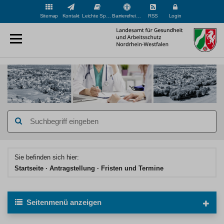
Sitemap
Kontakt
Leichte Sprache
Barrierefreiheit
RSS
Login
Hauptinhaltsbereich
Sie befinden sich hier:
Startseite
Antragstellung
Fristen und Termine
Seitenmenü
anzeigen