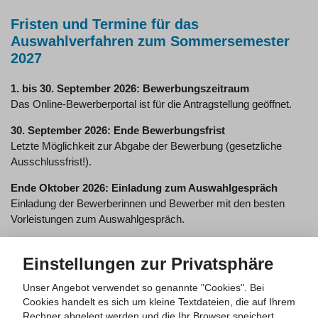
Fristen und Termine für das
Auswahlverfahren zum Sommersemester
2027
1. bis 30. September 2026: Bewerbungszeitraum
Das Online-Bewerberportal ist für die Antragstellung geöffnet.
30. September 2026: Ende Bewerbungsfrist
Letzte Möglichkeit zur Abgabe der Bewerbung (gesetzliche
Ausschlussfrist!).
Ende Oktober 2026: Einladung zum Auswahlgespräch
Einladung der Bewerberinnen und Bewerber mit den besten
Vorleistungen zum Auswahlgespräch.
Voraussichtlich 25. November 2026: Auswahlgespräche
Einstellungen zur Privatsphäre
Das Auswahlgespräch gliedert sich in mehrere Stationen und
erstreckt sich über etwa einen halben Tag.
Unser Angebot verwendet so genannte "Cookies". Bei
Cookies handelt es sich um kleine Textdateien, die auf Ihrem
Anfang/Mitte Dezember 2026: Ergebnisse und
Rechner abgelegt werden und die Ihr Browser speichert.