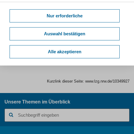
Der darauffolgende Bewerbungszeitraum für das
Wintersemester 2027/2028 läuft vom 1. bis 31. März 2027. In
Nur erforderliche
diesem Zeitraum ist das Bewerberportal für die Antragstellung
geöffnet.
Auswahl bestätigen
Ansprechpersonen & Kontakt
Alle akzeptieren
Kurzlink dieser Seite:
www.lzg.nrw.de/10349927
Unsere Themen im Überblick
Suchbegriff